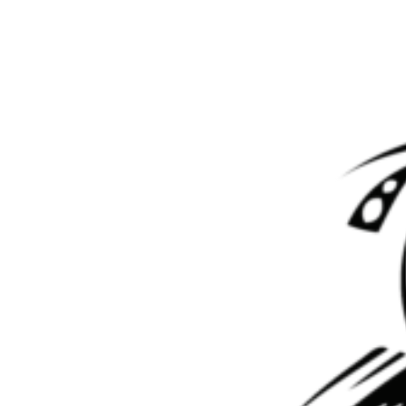
Перейти к контенту
Метка:
ремонт акпп спб
Ремонт АКПП A6GF1 Hyundai Creta
В ремонте «шестиступка» A6GF1 с автомобиля Хендай Крета
2021 года выпуска. Пробег у машины составляет 150 тысяч
километров. Общие обзоры этих коробок уже есть на нашем
сайте: АКПП Kia Cerato A6GF1 A6F22 6-ступ. АКПП A6MF1
KIA Optima АКПП A6LF3 Hyundai Santa Fe Как всегда,
рассмотрим результаты первичной диагностики, дефектовки и
ремонта. …
Читать дальше
Мастер АКПП
09.07.2026
0
Ремонт АКПП RE5R05A Infiniti M45S