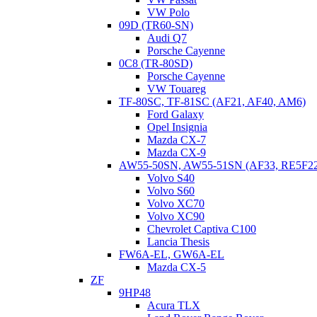
VW Polo
09D (TR60-SN)
Audi Q7
Porsche Cayenne
0C8 (TR-80SD)
Porsche Cayenne
VW Touareg
TF-80SC, TF-81SC (AF21, AF40, AM6)
Ford Galaxy
Opel Insignia
Mazda CX-7
Mazda CX-9
AW55-50SN, AW55-51SN (AF33, RE5F2
АКПП 10R80 Ford Explorer
Volvo S40
Volvo S60
Число передач в трансмиссиях автомобилей постоянно растет.
Volvo XC70
Сегодня в обзоре 10-ступенчатая трансмиссия с маркировкой
Volvo XC90
10R80. Рассмотрим ее конструкцию, основные
Chevrolet Captiva C100
неисправности, симптомы проявления поломок, вопросы
Lancia Thesis
эксплуатации, замены масла, обслуживания, ремонта, вызова
FW6A-EL, GW6A-EL
эвакуатора и покупки б/у АКПП. Трансмиссия Ford/General
Mazda CX-5
Motors 10R80 устанавливалась с 2017 года на автомобили: —
ZF
Ford: Explorer, Everest 2, Everest 3, F-Series 13, F-Series…
9HP48
Читать дальше
Acura TLX