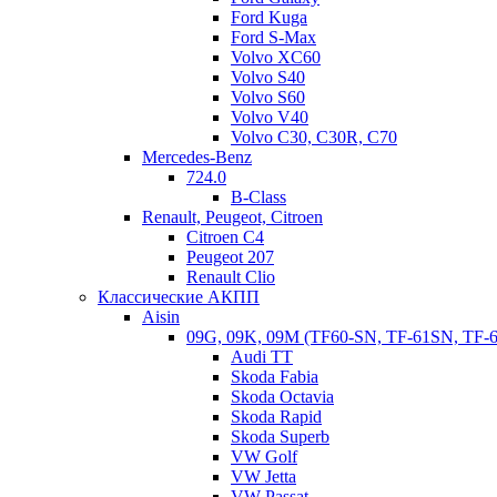
нас полный привод, R…
Ford Kuga
Читать дальше
Ford S-Max
Volvo XC60
Мастер АКПП
23.10.2023
0
Volvo S40
Volvo S60
Volvo V40
Volvo C30, C30R, C70
Mercedes-Benz
724.0
B-Class
Renault, Peugeot, Citroen
Citroen C4
Peugeot 207
Renault Clio
Классические АКПП
Aisin
09G, 09K, 09M (TF60-SN, TF-61SN, TF-
Audi TT
Skoda Fabia
Skoda Octavia
Skoda Rapid
Skoda Superb
VW Golf
VW Jetta
VW Passat