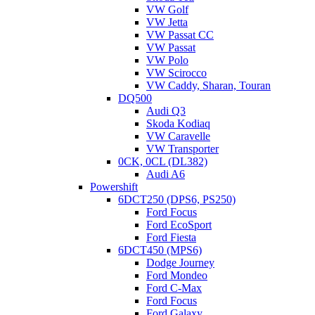
VW Golf
VW Jetta
VW Passat CC
VW Passat
VW Polo
VW Scirocco
VW Caddy, Sharan, Touran
DQ500
Audi Q3
Skoda Kodiaq
VW Caravelle
VW Transporter
0CK, 0CL (DL382)
Audi A6
Powershift
6DCT250 (DPS6, PS250)
АКПП V4A51 Митсубиси Паджеро Спорт
Ford Focus
Ford EcoSport
У нас на обзоре 4-ступенчатая АКПП Mitsubishi Pajero Sport
Ford Fiesta
для продольного расположения мотора — V4A51. Как всегда
6DCT450 (MPS6)
рассмотрим конструкцию, основные неисправности,
Dodge Journey
симптомы проявления поломок, а также вопросы ремонта,
Ford Mondeo
эксплуатации, покупки «бэушки» и вызова эвакуатора.
Ford C-Max
Конструкция. Данная трансмиссия — это классический
Ford Focus
«автомат» производства Mitsubishi. Индекс V в начале, это у
Ford Galaxy