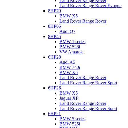
Land Rover Range Rover
Мастер АКПП
19.06.2023
0
Land Rover Range Rover Evoque
8HP70
Недолив или перелив масла в АКПП. Насколько
BMW X5
Land Rover Range Rover
это опасно и на что влияет.
8HP65
Audi Q7
Может ли недолив или перелив масла в трансмиссию быть
8HP45
причиной «пинков» коробки. Рассмотрим все вопросы и
BMW 1 series
проблемы, связанные с недоливом и переливом масла в
BMW 528i
АКПП. Недолив масла. В корпусе коробки передач
VW Amarok
расположены множественные узлы трансмиссии. Снизу
6HP28
АКПП крепится гидроблок, ниже расположен фильтр, а еще
Audi A5
ниже — место, через которое всасывается масло в коробку —
BMW 740i
маслозаборник.…
BMW X5
Читать дальше
Land Rover Range Rover
Land Rover Range Rover Sport
Мастер АКПП
13.06.2023
2
6HP26
BMW X5
АКПП FNR5 Mazda CX-7
Jaguar XF
Land Rover Range Rover
Land Rover Range Rover Sport
Сегодня рассмотрим 5-ступенчатую трансмиссию FNR5
6HP21
Mazda CX-7. Как всегда, изучим конструкцию данной АКПП,
BMW 5 series
основные неисправности, вопросы эксплуатации,
BMW 525i
обслуживания, покупки коробки б/у и вызова эвакуатора.