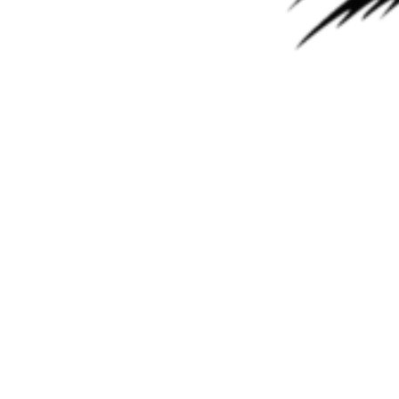
В ремонте «пятиступка» RE5R05A с автомобиля Инфинити
М45 2008 года выпуска. Объём двигателя 4,5 литра. Пробег
220 000 км, если он реальный, конечно. Как всегда,
рассмотрим результаты первичной диагностики, дефектовки и
ремонта. Диагностика АКПП. Автовладелец приехал с
жалобой, что коробка падала в «аварийный режим». Были
ошибки по неправильному передаточному отношению.
При…
Читать дальше
Мастер АКПП
07.07.2026
0
Робот 724.0 Mercedes-Benz CLA 200
В ремонте робот 724.0 с автомобиля Мерседес-Бенц CLA 200
2015 года выпуска. Пробег у машины 210 000 километров.
Обзоры этих роботизированных КПП уже есть на нашем
сайте, ссылки тут: АКПП 724.0 Mercedes-Benz GLA 724.0
Mercedes-Benz CLA 45 AMG АКПП Мерседес 724.0 Как
всегда, рассмотрим результаты первичной диагностики,
дефектовки и ремонта. Диагностика АКПП…
Читать дальше