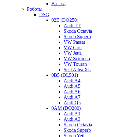
неисправности. 6-ступ. АКПП Toyota U660E, U760E
B-class
Рассмотрим результаты диагностики, дефектовки и ремонта
Роботы
данной АКПП. Диагностика АКПП Тойота Камри.
DSG
Автомобиль привезли…
02E (DQ250)
Читать дальше
Audi TT
Skoda Octavia
Skoda Superb
Мастер АКПП
27.02.2026
0
VW Passat
VW Golf
VW Jetta
VW Scirocco
VW Touran
Seat Altea XL
0B5 (DL501)
Audi A4
Audi A5
Audi A6
Audi A7
Audi Q5
0AM (DQ200)
Audi A1
Audi A3
Skoda Octavia
Skoda Superb
Skoda Yeti