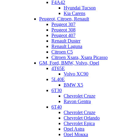
F4A42
АКПП GM 5L40E для BMW, Cadillac и Range
Hyundai Tucson
Kia Carens
Rover.
Peugeot, Citroen, Renault
Peugeot 307
Пятиступенчатая трансмиссия GM 5L40E производилась во
Peugeot 308
Франции. Устанавливалась на автомобили с задним или
Peugeot 407
полным приводом. Эту коробку устанавливали с 1999 по 2010
Renault Duster
годы почти на все модели BMW объемом до 3,0 л, Cadillac
Renault Laguna
объемом до 4,6л, Range Rover объемом 3л. Конструкция.
Citroen C5
АКПП 5L40E создана на базе одного редуктора Равинье. За
Citroen Xsara, Xsara Picasso
включение передач отвечают 9…
GM, Ford, BMW, Volvo, Opel
Читать дальше
4T65E
Volvo XC90
Мастер АКПП
01.03.2023
0
5L40E
BMW X5
АКПП 4L30E AR35
6Т30
Chevrolet Cruze
Ravon Gentra
История создания. Сначала о предшественнике 4-
6Т40
ступенчатого автомата AR35 – АКПП 3L30. Его история
Chevrolet Cruze
началась в 1960 году. На автомобилях Opel он назывался
Chevrolet Orlando
турбогидроматик 180. Его родина – Страсбург, Франция,
Chevrolet Epica
завод GM. Это была простая трёхступенчатая гидромеханика
Opel Astra
для продольной установки на заднеприводных платформах.
Opel Мокка
Изначально она работала не с гидротрансформатором, а с