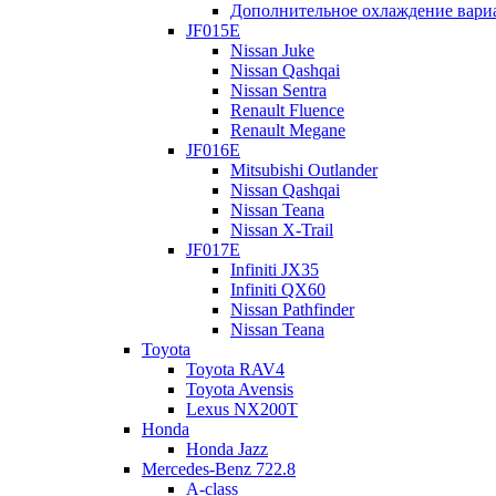
Дополнительное охлаждение вари
JF015E
Nissan Juke
Nissan Qashqai
Nissan Sentra
Renault Fluence
Renault Megane
JF016E
Mitsubishi Outlander
Nissan Qashqai
Nissan Teana
Nissan X-Trail
JF017E
Infiniti JX35
Infiniti QX60
Nissan Pathfinder
Nissan Teana
Toyota
Toyota RAV4
© 2026 Ремонт и диагностика АКПП. Ремонт АКПП | ремонт
Toyota Avensis
коробок автомат | диагностика акпп
АКПП-МСК.РФ
Lexus NX200T
Honda
Honda Jazz
Mercedes-Benz 722.8
A-class