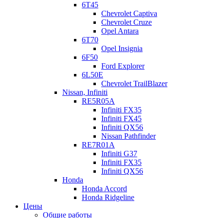
6T45
Chevrolet Captiva
Chevrolet Cruze
Opel Antara
6T70
Opel Insignia
6F50
Ford Explorer
6L50E
Chevrolet TrailBlazer
Nissan, Infiniti
RE5R05A
Infiniti FX35
Infiniti FX45
Infiniti QX56
Nissan Pathfinder
RE7R01A
Infiniti G37
Infiniti FX35
Infiniti QX56
Honda
Honda Accord
Honda Ridgeline
Цены
Общие работы