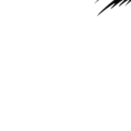
№ п/п
Запасные части
Кол-во
1
Комплект прокладок и сальников
1
Клапан контроля сцепления K1
2
1
(ремонтный)
SRS Масло трансмиссионное Wiolin
3
10
ATF III MV
4
Комплект стальных дисков
1
5
Комплект фрикционных дисков
1
6
Фильтр
1
7
Комплект тефлоновых колец
1
8
Комплет втулок
1
Ремонт АКПП Порше Кайен 09д