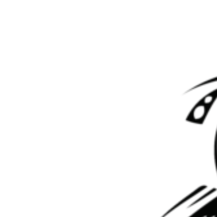
Перейти к контенту
Porsche Cayenne
Ремонт АКПП Porsche Cayenne
Перестал ехать назад .. и плохо едет вперед не более 40
Симптомы:
км… Были ошибки пробуксовка 3-5 передачи .. нет связи
с ЭБУ
Автомобиль:
Porsche Cayenne
Модель АКПП
09D
Пробег
137 000
Год выпуска
2008
№ п/п
Наименование работ
Кол-во
1
Переборка АКПП
1
2
Снятие и установка АКПП
1
3
Ремонт гидротрансформатора
1
4
Ремонт гидроблока
1