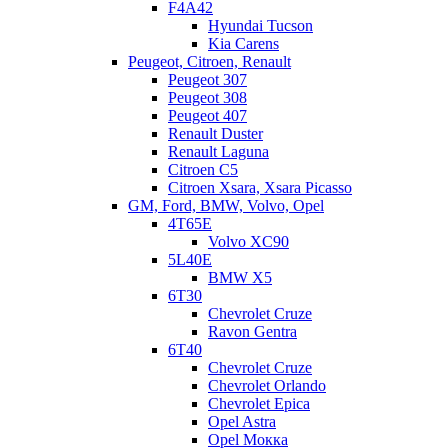
F4A42
Hyundai Tucson
Kia Carens
Peugeot, Citroen, Renault
Peugeot 307
Peugeot 308
Peugeot 407
Renault Duster
Renault Laguna
Citroen C5
Citroen Xsara, Xsara Picasso
GM, Ford, BMW, Volvo, Opel
4T65E
Volvo XC90
5L40E
BMW X5
6Т30
Chevrolet Cruze
Ravon Gentra
6Т40
Chevrolet Cruze
Chevrolet Orlando
Chevrolet Epica
Opel Astra
Opel Мокка