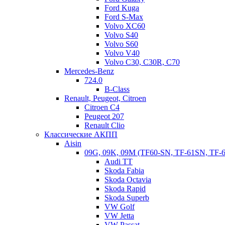
Ford Kuga
Ford S-Max
Volvo XC60
Volvo S40
Volvo S60
Volvo V40
Volvo C30, C30R, C70
Mercedes-Benz
724.0
B-Class
Renault, Peugeot, Citroen
Citroen C4
Peugeot 207
Renault Clio
Классические АКПП
Aisin
09G, 09K, 09M (TF60-SN, TF-61SN, TF-
Audi TT
Skoda Fabia
Skoda Octavia
Skoda Rapid
Skoda Superb
VW Golf
VW Jetta
VW Passat