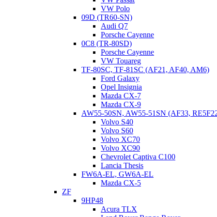
VW Polo
09D (TR60-SN)
Audi Q7
Porsche Cayenne
0C8 (TR-80SD)
Porsche Cayenne
VW Touareg
TF-80SC, TF-81SC (AF21, AF40, AM6)
Ford Galaxy
Opel Insignia
Mazda CX-7
Mazda CX-9
AW55-50SN, AW55-51SN (AF33, RE5F2
Volvo S40
Volvo S60
Volvo XC70
Volvo XC90
Chevrolet Captiva C100
Lancia Thesis
FW6A-EL, GW6A-EL
Mazda CX-5
ZF
9HP48
Acura TLX