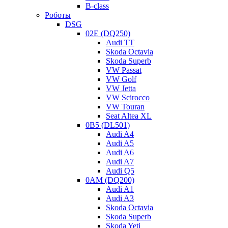
B-class
Роботы
DSG
02E (DQ250)
Audi TT
Skoda Octavia
Skoda Superb
VW Passat
VW Golf
VW Jetta
VW Scirocco
VW Touran
Seat Altea XL
0B5 (DL501)
Audi A4
Audi A5
Audi A6
Audi A7
Audi Q5
0AM (DQ200)
Audi A1
Audi A3
Skoda Octavia
Skoda Superb
Skoda Yeti