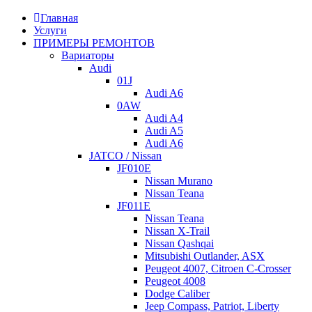
Главная
Услуги
ПРИМЕРЫ РЕМОНТОВ
Вариаторы
Audi
01J
Audi A6
0AW
Audi A4
Audi A5
Audi A6
JATCO / Nissan
JF010E
Nissan Murano
Nissan Teana
JF011E
Nissan Teana
Nissan X-Trail
Nissan Qashqai
Mitsubishi Outlander, ASX
Peugeot 4007, Citroen C-Crosser
Peugeot 4008
Dodge Caliber
Jeep Compass, Patriot, Liberty