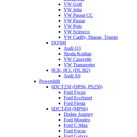
VW Golf
VW Jetta
VW Passat CC
VW Passat
VW Polo
VW Scirocco
VW Caddy, Sharan, Touran
DQ500
Audi Q3
Skoda Kodiaq
VW Caravelle
VW Transporter
0CK, 0CL (DL382)
Audi A6
Powershift
6DCT250 (DPS6, PS250)
Ford Focus
Ford EcoSport
Ford Fiesta
6DCT450 (MPS6)
Dodge Journey
Ford Mondeo
Ford C-Max
Ford Focus
Ford Galaxy