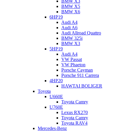
BMW X3
BMW X5
BMW X6
6HP19
Audi A4
Audi A6
Audi Allroad Quattro
BMW 325i
BMW X3
5HP19
Audi A4
VW Passat
VW Phaeton
Porsche Cayman
Porsche 911 Carrera
4HP20
HAWTAI BOLIGER
Toyota
U660E
Toyota Camry
U760E
Lexus RX270
Toyota Camry
Toyota RAV4
Mercedes-Benz