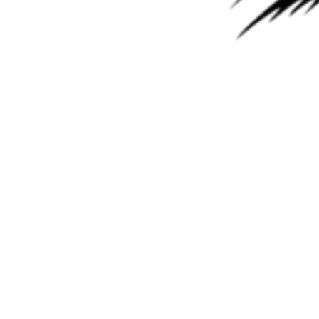
Сегодня у нас на обзоре «шестиступка» 62TE производства
Chrysler. Трансмиссия пошла в серию с 2006 года. За основу