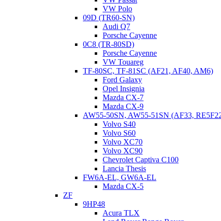
VW Polo
09D (TR60-SN)
Audi Q7
Porsche Cayenne
0C8 (TR-80SD)
Porsche Cayenne
VW Touareg
TF-80SC, TF-81SC (AF21, AF40, AM6)
Ford Galaxy
Конструкция.
Opel Insignia
Mazda CX-7
62TE – это классический автомат. Ничего тут такого
Mazda CX-9
сверхъестественного нет. Мехатроника здесь нет. Гидроблок
AW55-50SN, AW55-51SN (AF33, RE5F2
обычный с блоком соленоидов, но без электронного блока
Volvo S40
управления в своем составе.
Volvo S60
Volvo XC70
Volvo XC90
Chevrolet Captiva C100
Lancia Thesis
FW6A-EL, GW6A-EL
Mazda CX-5
ZF
9HP48
Acura TLX