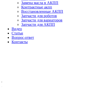
Замена масла в АКПП
Контрактные акпп
Восстановленные АКПП
Запчасти для роботов
Запчасти для вариаторов
Запчасти для АКПП
Видео
Статьи
Вопрос-ответ
Контакты
Выводы на охлаждение АКПП
Ситуация с АКПП, представленной в данном обзоре.
Двадцать тысяч километров назад был произведен полный
ремонт АКПП в другом сервисе. Жалобы хозяина машины при
обращении уже в наш техцентр были на пинки, некорректное
и жесткое переключение передач.
По результатам дефектовки у нас выяснилось, что АКПП
была собрана с ошибками. В результате чего был разрушен