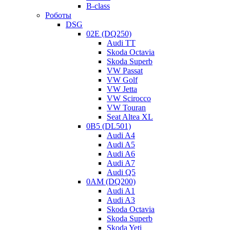
B-class
Роботы
DSG
02E (DQ250)
Audi TT
Skoda Octavia
Skoda Superb
VW Passat
VW Golf
VW Jetta
VW Scirocco
VW Touran
Seat Altea XL
0B5 (DL501)
Audi A4
Audi A5
Audi A6
Audi A7
Audi Q5
0AM (DQ200)
Audi A1
Audi A3
Skoda Octavia
Трансмиссия Chrysler 62TE устанавливалась на следующие
Skoda Superb
автомобили:
Skoda Yeti