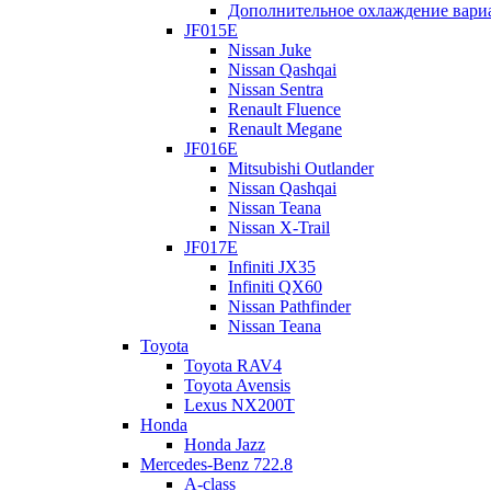
Дополнительное охлаждение вари
JF015E
Nissan Juke
Nissan Qashqai
Nissan Sentra
Renault Fluence
Renault Megane
JF016E
Mitsubishi Outlander
Nissan Qashqai
Nissan Teana
Nissan X-Trail
JF017E
Infiniti JX35
Infiniti QX60
Nissan Pathfinder
Nissan Teana
Toyota
Toyota RAV4
Toyota Avensis
Lexus NX200T
Honda
Honda Jazz
Mercedes-Benz 722.8
A-class