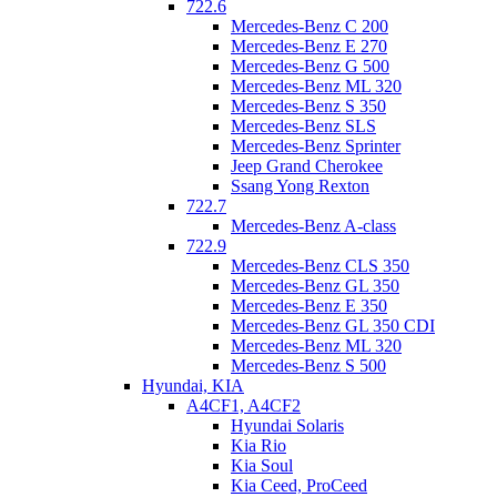
722.6
Mercedes-Benz C 200
Mercedes-Benz E 270
Mercedes-Benz G 500
Mercedes-Benz ML 320
Mercedes-Benz S 350
Mercedes-Benz SLS
Mercedes-Benz Sprinter
Jeep Grand Cherokee
Гидроблок с блоком соленоидов
Ssang Yong Rexton
722.7
Основные узлы: фрикционные и стальные диски, набор
Mercedes-Benz A-class
планетарных рядов, барабаны, гидравлический блок
722.9
управления, гидротрансформатор, корпус. Гидроблок
Mercedes-Benz CLS 350
снимается отдельно через поддон.
Mercedes-Benz GL 350
Mercedes-Benz E 350
Охлаждение здесь выведено в основной радиатор. Мы
Mercedes-Benz GL 350 CDI
рекомендуем ставить дополнительное охлаждение, с
Mercedes-Benz ML 320
установкой отдельного радиатора.
Mercedes-Benz S 500
Hyundai, KIA
A4CF1, A4CF2
Hyundai Solaris
Kia Rio
Kia Soul
Kia Ceed, ProCeed