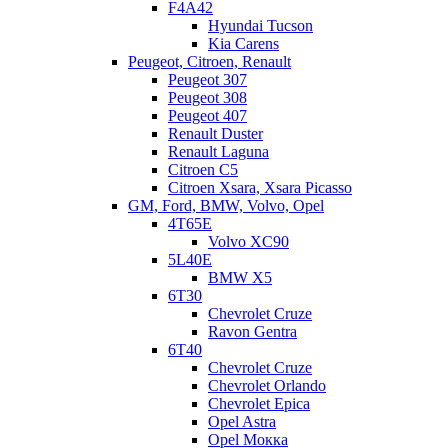
F4A42
Hyundai Tucson
Kia Carens
Peugeot, Citroen, Renault
Peugeot 307
Peugeot 308
Peugeot 407
Renault Duster
Renault Laguna
Citroen C5
Citroen Xsara, Xsara Picasso
GM, Ford, BMW, Volvo, Opel
4T65E
Volvo XC90
5L40E
BMW X5
6Т30
Chevrolet Cruze
Ravon Gentra
6Т40
Chevrolet Cruze
Chevrolet Orlando
Chevrolet Epica
Opel Astra
Opel Мокка