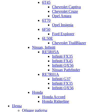
6T45
Chevrolet Captiva
Chevrolet Cruze
Opel Antara
6T70
Opel Insignia
6F50
Ford Explorer
6L50E
Chevrolet TrailBlazer
Nissan, Infiniti
RE5R05A
Infiniti FX35
Infiniti FX45
Infiniti QX56
Nissan Pathfinder
RE7R01A
Infiniti G37
Infiniti FX35
Infiniti QX56
Honda
Honda Accord
Honda Ridgeline
Цены
Общие работы