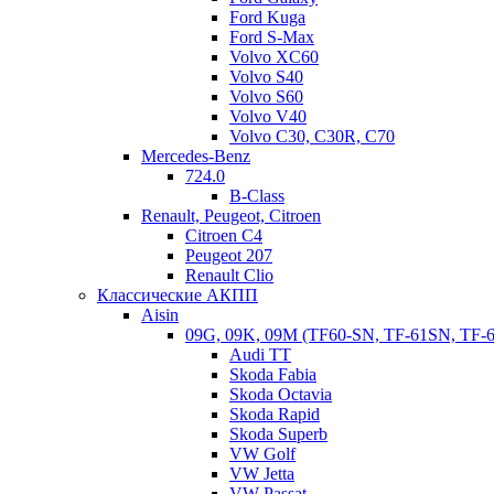
Ford Kuga
Ford S-Max
Volvo XC60
Volvo S40
Volvo S60
Volvo V40
Volvo C30, C30R, C70
Mercedes-Benz
724.0
B-Class
Renault, Peugeot, Citroen
Citroen C4
Peugeot 207
Renault Clio
Классические АКПП
Aisin
09G, 09K, 09M (TF60-SN, TF-61SN, TF-
Audi TT
Skoda Fabia
Skoda Octavia
Skoda Rapid
Skoda Superb
VW Golf
VW Jetta
VW Passat