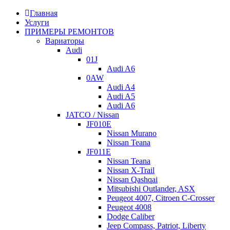
конструкции была взята предыдущая четырёхступенчатая
Главная
АКПП
A604 (41TE).
Услуги
ПРИМЕРЫ РЕМОНТОВ
Вариаторы
Audi
01J
Audi A6
0AW
Audi A4
Audi A5
Audi A6
JATCO / Nissan
JF010E
Nissan Murano
Nissan Teana
JF011E
Nissan Teana
Nissan X-Trail
Nissan Qashqai
Mitsubishi Outlander, ASX
Peugeot 4007, Citroen C-Crosser
Peugeot 4008
Dodge Caliber
Jeep Compass, Patriot, Liberty