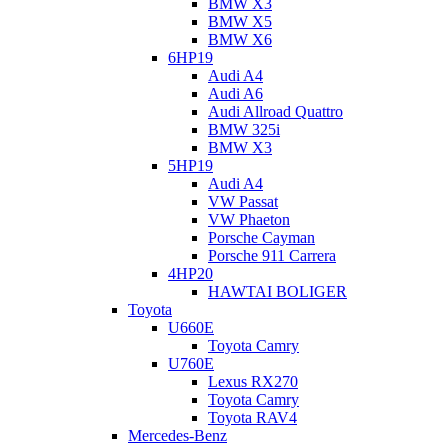
BMW X3
BMW X5
BMW X6
6HP19
Audi A4
Audi A6
Audi Allroad Quattro
BMW 325i
BMW X3
5HP19
Audi A4
VW Passat
VW Phaeton
Porsche Cayman
Porsche 911 Carrera
4HP20
HAWTAI BOLIGER
Toyota
U660E
Toyota Camry
U760E
Lexus RX270
Toyota Camry
Toyota RAV4
Mercedes-Benz