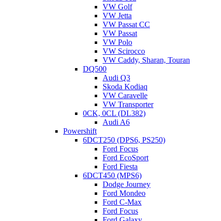
VW Golf
CHRYSLER:
VW Jetta
VW Passat CC
PACIFICA 07-08 V6 4.0L,
VW Passat
SEBRING/SEBRING CONVERT. 06-10 L4 2.4LV6 2.7L
VW Polo
3.5L,
VW Scirocco
TOWN&COUNTRY 07-.. V6 3.6L 3.8L 4.0L,
VW Caddy, Sharan, Touran
VOYAGER 07-08 L4 2.8L,
DQ500
Audi Q3
DODGE:
Skoda Kodiaq
VW Caravelle
AVENGER 07-10 L4 2.4L V6 2.7L 3.5L,
VW Transporter
CARAVAN/GRAND CARAVAN 07-.. V6 3.3L 3.6L 3.8L
0CK, 0CL (DL382)
4.0L,
Audi A6
JOURNEY 09-.. V6 2.7L V6 3.5L 3.6L,
Powershift
6DCT250 (DPS6, PS250)
VOLKSWAGEN ROUTAN 08-10 V6 3.8L 4.0L
Ford Focus
Ford EcoSport
Ford Fiesta
6DCT450 (MPS6)
Dodge Journey
Ford Mondeo
Ford C-Max
Ford Focus
Ford Galaxy