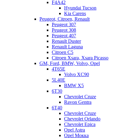
F4A42
Hyundai Tucson
Kia Carens
Peugeot, Citroen, Renault
Peugeot 307
Peugeot 308
Peugeot 407
Renault Duster
Renault Laguna
Citroen C5
Citroen Xsara, Xsara Picasso
GM, Ford, BMW, Volvo, Opel
4T65E
Volvo XC90
5L40E
BMW X5
6Т30
Chevrolet Cruze
Ravon Gentra
6Т40
Chevrolet Cruze
Chevrolet Orlando
Chevrolet Epica
Opel Astra
Opel Мокка