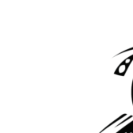
Перейти к контенту
АКПП ZF:
4HP14, 4HP16, 4HP18, 4HP20 
АКПП ZF:
4HP14, 4HP16, 4HP18, 4HP20 и 4HP24
Мастер АКПП
08.12.2020
Все статьи
Классические
АКПП
0
ZF 4HP22 — это гидромеханическая АКПП, выпускавшаяся с
1980 по 2002 год. Предназначена для установки на
автомобили с задним и полным приводом. Агрегатировалась
с двигателями объёмом до 4,4 литра.
К семейству 4HP также относят
АКПП
следующих