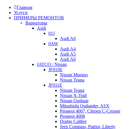
В первые годы выпуска в гидроблоке было 5 соленоидов. В
Главная
1989 году гидроблок изменили и стало 4 соленоида.
Услуги
В 1993 изменили фильтр под глубокий поддон
ПРИМЕРЫ РЕМОНТОВ
полноприводных Audi, удлинив заборную трубку. Фильтры
Вариаторы
металлические, закрытые, с мембраной из металлической
Audi
сетки. При замене трансмиссионной жидкости также
01J
выполняется замена фильтра.
Audi A6
0AW
Audi A4
Audi A5
Audi A6
JATCO / Nissan
JF010E
Nissan Murano
Nissan Teana
JF011E
Nissan Teana
Nissan X-Trail
Nissan Qashqai
Mitsubishi Outlander, ASX
Peugeot 4007, Citroen C-Crosser
Peugeot 4008
Dodge Caliber
Jeep Compass, Patriot, Liberty