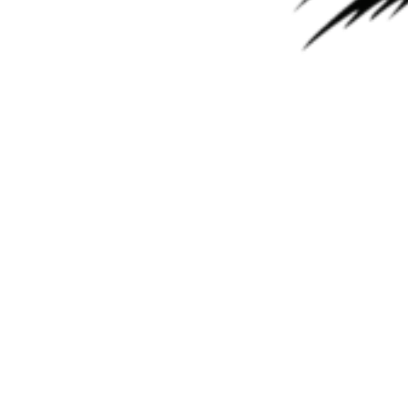
маркировок: 4HP14, 4HP16, 4HP18, 4HP20 и 4HP24. Разница
между трансмиссиями 4HP22 и 4HP24 лишь по пакетам
фрикционов и стальных дисках в пакетах.
Коробка устанавливалась практически на весь модельный ряд
BMW, начиная с «тройки» и заканчивая «семёркой», а также
на автомобили:
JAGUAR XJ6, VANDEN PLAS, XJ SERIES EXCEPT;
LAND ROVER DISCOVERY, RANGE ROVER,
DEFENDER;
AUDI V-8.
Особенности конструкции ZF 4HP..
Гидротрансформатор ZF 4HP.. оснащен муфтой блокировки,
которая задействуется на четвертой передаче.
В первые 6 лет выпуска трансмиссия имела гидравлическое
управление, затем перешла на электронное. Mодификация
4HP24А (FLA) с 1989 года управлялась уже электронным
блоком управления. Данный блок управления отвечал за
охлаждение и управление режимами работы коробки передач.