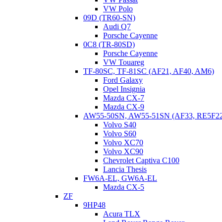
VW Polo
09D (TR60-SN)
Audi Q7
Porsche Cayenne
0C8 (TR-80SD)
Porsche Cayenne
VW Touareg
TF-80SC, TF-81SC (AF21, AF40, AM6)
Ford Galaxy
Opel Insignia
Mazda CX-7
Mazda CX-9
AW55-50SN, AW55-51SN (AF33, RE5F2
Volvo S40
Volvo S60
Volvo XC70
Volvo XC90
Chevrolet Captiva C100
Обслуживание АКПП ZF 4HP22 и 4HP24
Lancia Thesis
FW6A-EL, GW6A-EL
Важным фактором длительной и бесперебойной работы
Mazda CX-5
АКПП является ее обслуживание. Для данной коробки
ZF
рекомендуется:
9HP48
Acura TLX
Чистка радиаторов (не реже, чем раз в два года);