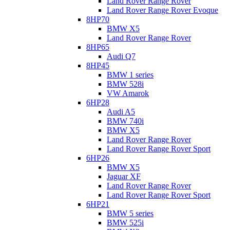
Land Rover Range Rover
Установка дополнительного охлаждения;
Land Rover Range Rover Evoque
Периодическая диагностика АКПП.
8HP70
Регулярная замена масла. Первые две замены
BMW X5
производить каждые 60 тысяч км. пробега. По желанию
Land Rover Range Rover
допускается и более частая замена. Последующие
8HP65
замены в условиях образования все больших продуктов
Audi Q7
износа нужно производить каждые 40-45 тысяч км.
8HP45
пробега и методом частичной замены.
BMW 1 series
BMW 528i
VW Amarok
6HP28
Audi A5
BMW 740i
BMW X5
Land Rover Range Rover
Land Rover Range Rover Sport
6HP26
BMW X5
Jaguar XF
Land Rover Range Rover
Land Rover Range Rover Sport
6HP21
BMW 5 series
BMW 525i