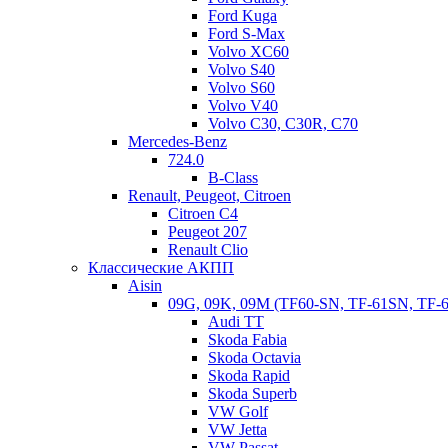
«механики» забивают соленоиды и клапаны гидроблока.
Ford Kuga
Ford S-Max
Чтобы понять, что конкретно сломалось в механической
Volvo XC60
части, потребуется снимать, разбирать и дефектовать коробку.
Volvo S40
После процедуры дефектовки окончательно определится
Volvo S60
перечень запчастей, подлежащих замене.
Volvo V40
Volvo C30, C30R, C70
Mercedes-Benz
Покупка б/у автомобиля с АКПП ZF 4HP22 и 4HP24.
724.0
B-Class
Ремонт трансмиссии — один из самых дорогостоящих видов
Renault, Peugeot, Citroen
ремонта наряду с мотором, поэтому при покупке б/у
Citroen C4
автомобиля нужно сделать диагностику, как электронную, так
Peugeot 207
и механическую, взять пробу масла, посмотреть не горелое ли
Renault Clio
оно, и провести интенсивный тест-драйв во всех режимах:
Классические АКПП
режим пробки, режим «дедушки», режим «гонщика». Если
Aisin
масло горелое, то это означает, что подгорели фрикционы.
09G, 09K, 09M (TF60-SN, TF-61SN, TF-
Запах гари – это серьезный симптом, которого надо опасаться,
Audi TT
если он уже есть, то он будет только прогрессировать вплоть
Skoda Fabia
до ремонта и гидравлической, и механической частей
Skoda Octavia
трансмиссии.
Skoda Rapid
Skoda Superb
VW Golf
VW Jetta
VW Passat