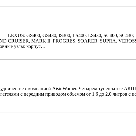
ли: — LEXUS: GS400, GS430, IS300, LS400, LS430, SC400, SC
CRUISER, MARK II, PROGRES, SOARER, SUPRA, VEROSSA. К
новные узлы: корпус…
трудничестве с компанией AisinWarner. Четырехступенчатые АКПП
игателями с передним приводом объемом от 1,6 до 2,0 литров с п