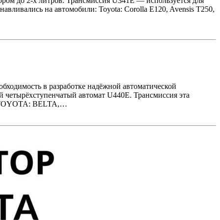
ором до 2-х литров. Трансмиссия U341E — используется для
ливались на автомобили: Toyota: Corolla E120, Avensis T250,
обходимость в разработке надёжной автоматической
ый четырёхступенчатый автомат U440E. Трансмиссия эта
и: TOYOTA: BELTA,…