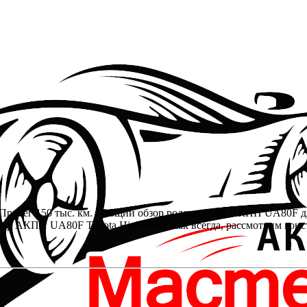
. Пробег 150 тыс. км. Общий обзор родственной АКПП UA80F дл
 АКПП UA80F Toyota Highlander Как всегда, рассмотрим конст