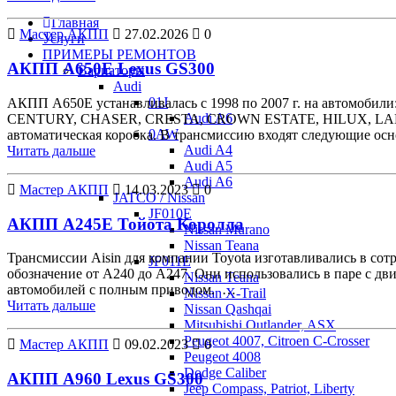
Главная
Мастер АКПП
27.02.2026
0
Услуги
ПРИМЕРЫ РЕМОНТОВ
АКПП A650E Lexus GS300
Вариаторы
Audi
01J
АКПП A650E устанавливалась с 1998 по 2007 г. на автомоби
Audi A6
CENTURY, CHASER, CRESTA, CROWN ESTATE, HILUX, LAND 
0AW
автоматическая коробка. В трансмиссию входят следующие ос
Audi A4
Читать дальше
Audi A5
Audi A6
Мастер АКПП
14.03.2023
0
JATCO / Nissan
JF010E
АКПП A245E Тойота Королла
Nissan Murano
Nissan Teana
Трансмиссии Aisin для компании Toyota изготавливались в со
JF011E
обозначение от А240 до А247. Они использовались в паре с дв
Nissan Teana
автомобилей с полным приводом. …
Nissan X-Trail
Читать дальше
Nissan Qashqai
Mitsubishi Outlander, ASX
Peugeot 4007, Citroen C-Crosser
Мастер АКПП
09.02.2023
0
Peugeot 4008
Dodge Caliber
АКПП A960 Lexus GS300
Jeep Compass, Patriot, Liberty