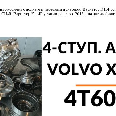
автомобилей с полным и передним приводом. Вариатор К114 уста
ota CH-R. Вариатор К114F устанавливался с 2013 г. на автомобили:
2A)