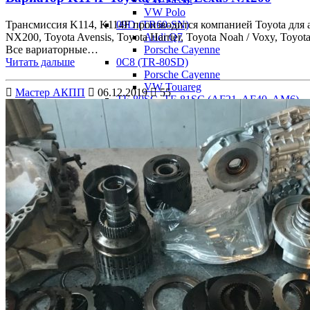
VW Polo
Трансмиссия K114, K114F производится компанией Toyota для 
09D (TR60-SN)
NX200, Toyota Avensis, Toyota Harrier, Toyota Noah / Voxy, Toy
Audi Q7
Все вариаторные…
Porsche Cayenne
Читать дальше
0C8 (TR-80SD)
Porsche Cayenne
VW Touareg
Мастер АКПП
06.12.2019
55
TF-80SC, TF-81SC (AF21, AF40, AM6)
Ford Galaxy
Opel Insignia
Mazda CX-7
Mazda CX-9
AW55-50SN, AW55-51SN (AF33, RE5F2
Volvo S40
Volvo S60
Volvo XC70
Volvo XC90
Chevrolet Captiva C100
Lancia Thesis
FW6A-EL, GW6A-EL
Mazda CX-5
ZF
9HP48
Acura TLX