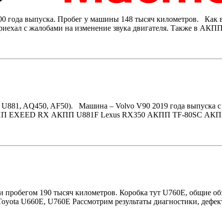
00 года выпуска. Пробег у машины 148 тысяч километров. Как в
ехал с жалобами на изменение звука двигателя. Также в АКПП
U881, AQ450, AF50). Машина – Volvo V90 2019 года выпуска 
 EXEED RX АКПП U881F Lexus RX350 АКПП TF-80SC АКПП TF-8
 пробегом 190 тысяч километров. Коробка тут U760E, общие об
Toyota U660E, U760E Рассмотрим результаты диагностики, де