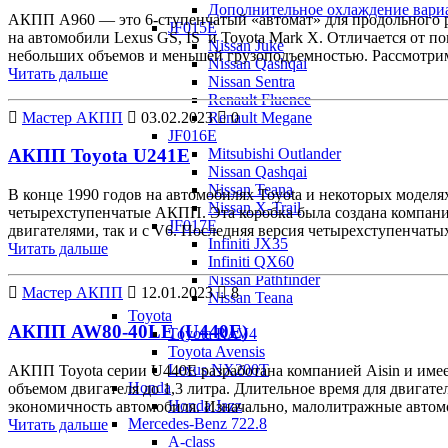
Дополнительное охлаждение вари
АКПП A960 — это 6-ступенчатый «автомат» для продольного р
JF015E
на автомобили Lexus GS, IS и Toyota Mark X. Отличается от 
Nissan Juke
небольших объемов и меньшей грузоподъемностью. Рассмот
Nissan Qashqai
Читать дальше
Nissan Sentra
Renault Fluence
Мастер АКПП
03.02.2023
0
Renault Megane
JF016E
Mitsubishi Outlander
АКПП Toyota U241E
Nissan Qashqai
Nissan Teana
В конце 1990 годов на автомобилях Toyota и некоторых модел
Nissan X-Trail
четырехступенчатые АКПП. Эта коробка была создана компание
JF017E
двигателями, так и с V6. Последняя версия четырехступенчат
Infiniti JX35
Читать дальше
Infiniti QX60
Nissan Pathfinder
Мастер АКПП
12.01.2023
8
Nissan Teana
Toyota
АКПП AW80-40LE (U440E)
Toyota RAV4
Toyota Avensis
Lexus NX200T
АКПП Toyota серии U440E разработана компанией Aisin и име
Honda
объемом двигателя до 1,3 литра. Длительное время для двигат
Honda Jazz
экономичность автомобиля. Изначально, малолитражные авто
Mercedes-Benz 722.8
Читать дальше
A-class