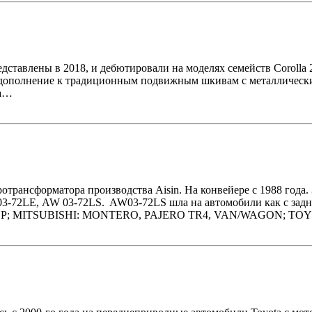
ставлены в 2018, и дебютировали на моделях семейств Corolla
де в дополнение к традиционным подвижным шкивам с металличе
на…
трансформатора производства Aisin. На конвейере с 1988 года
3‑72LE, AW 03‑72LS. AW03-72LS шла на автомобили как с задн
CKUP; MITSUBISHI: MONTERO, PAJERO TR4, VAN/WAGON; T