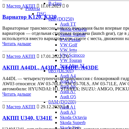
B-class
Мастер АКПП
11.01.2023
0
Роботы
DSG
Вариатор K120, К320
02E (DQ250)
Audi TT
Вариаторные трансмиссии нового поколения были впервые пред
Skoda Octavia
вариаторов — отдельная стартовая передача (launch gear), г
Skoda Superb
используется вместо вариатора при старте с места, движении 
VW Passat
Читать дальше
VW Golf
VW Jetta
VW Scirocco
Мастер АКПП
17.01.2022
0
VW Touran
Seat Altea XL
АКПП A44DL, A43DL, A44DE, A43DE
0B5 (DL501)
Audi A4
A44DL — четырехступенчатая трансмиссия с блокировкой гидро
Audi A5
AW03 относятся: AW 03-70LE, AW 03-70LS, AW 03‑71LE, AW 0
Audi A6
автомобили: HYUNDAI: H1, STAREX; ISUZU: AMIGO, PI
Audi A7
Читать дальше
Audi Q5
0AM (DQ200)
Мастер АКПП
29.12.2020
8
Audi A1
Audi A3
Skoda Octavia
АКПП U340, U341E
Skoda Superb
Skoda Yeti