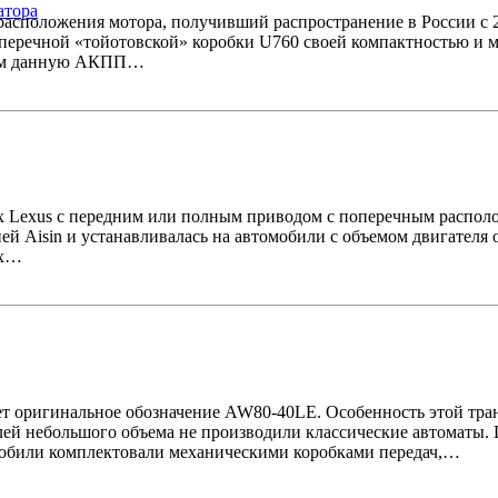
атора
асположения мотора, получивший распространение в России с 2
поперечной «тойотовской» коробки U760 своей компактностью и 
рим данную АКПП…
ях Lexus с передним или полным приводом с поперечным распол
й Aisin и устанавливалась на автомобили с объемом двигателя 
ых…
ет оригинальное обозначение AW80-40LE. Особенность этой тран
елей небольшого объема не производили классические автоматы. 
мобили комплектовали механическими коробками передач,…