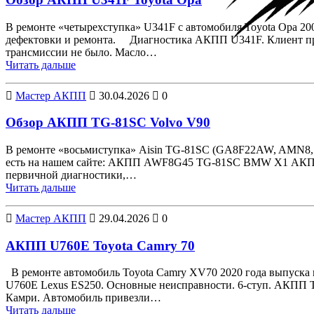
В ремонте «четырехступка» U341F с автомобиля Toyota Opa 20
дефектовки и ремонта. Диагностика АКПП U341F. Клиент при
трансмиссии не было. Масло…
Читать дальше
Мастер АКПП
30.04.2026
0
Обзор АКПП TG-81SC Volvo V90
В ремонте «восьмиступка» Aisin TG-81SC (GA8F22AW, AMN8, 
есть на нашем сайте: АКПП AWF8G45 TG-81SC BMW X1 АКПП
первичной диагностики,…
Читать дальше
Мастер АКПП
29.04.2026
0
АКПП U760E Toyota Camry 70
В ремонте автомобиль Toyota Camry XV70 2020 года выпуска и
U760E Lexus ES250. Основные неисправности. 6-ступ. АКПП 
Камри. Автомобиль привезли…
Читать дальше