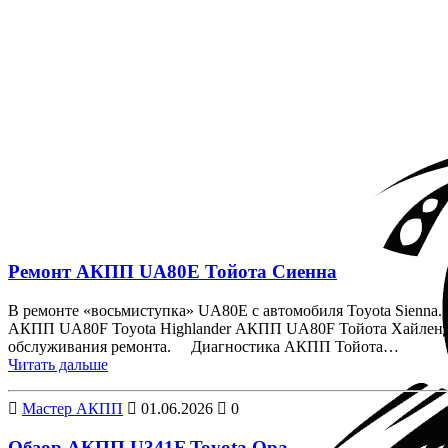
Перейти к контенту
Метка:
акпп тойота
Ремонт АКПП UA80E Тойота Сиенна
В ремонте «восьмиступка» UA80E с автомобиля Toyota Sienna
АКПП UA80F Toyota Highlander АКПП UA80F Тойота Хайлендер
обслуживания ремонта. Диагностика АКПП Тойота…
Читать дальше
Мастер АКПП
01.06.2026
0
Обзор АКПП U341F Toyota Opa