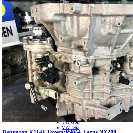
Ford Kuga
Ford S-Max
Volvo XC60
Volvo S40
Volvo S60
Volvo V40
Volvo C30, C30R, C70
Mercedes-Benz
724.0
B-Class
Renault, Peugeot, Citroen
Citroen C4
Peugeot 207
Renault Clio
Классические АКПП
Aisin
09G, 09K, 09M (TF60-SN, TF-61SN, TF-
Audi TT
Skoda Fabia
Skoda Octavia
Skoda Rapid
Skoda Superb
VW Golf
VW Jetta
Вариатор K114F Toyota RAV4, Lexus NX200
VW Passat