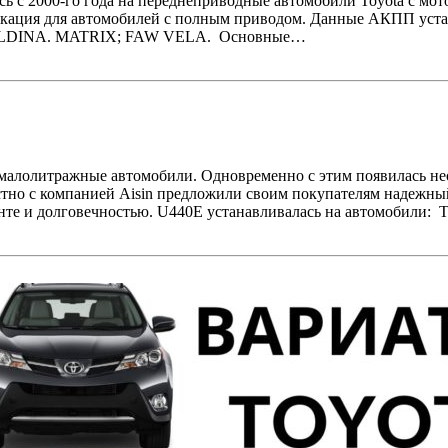
ь с 2000-го года на переднеприводные автомобили Toyota с мот
кация для автомобилей с полным приводом. Данные АКПП устанав
CALDINA. MATRIX; FAW VELA. Основные…
 малолитражные автомобили. Одновременно с этим появилась не
естно с компанией Aisin предложили своим покупателям надежн
монте и долговечностью. U440E устанавливалась на автомобил