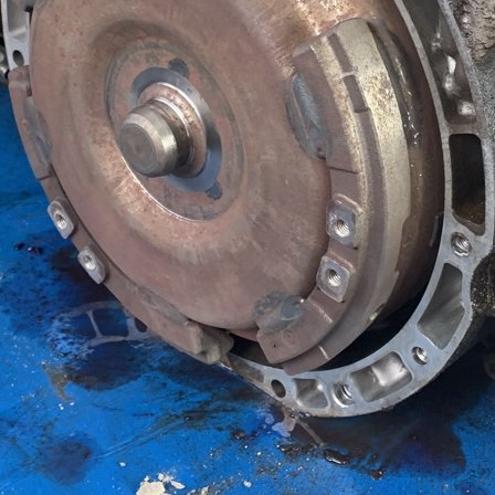
атора