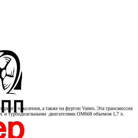
первого поколения, а также на фургон Vaneo. Эта трансмиссия
1 л. и турбодизельными двигателями ОМ668 объемом 1,7 л.