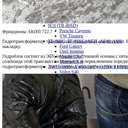
VW Polo
09D (TR60-SN)
Audi Q7
Porsche Cayenne
0C8 (TR-80SD)
Porsche Cayenne
Фрикционы АКПП 722.7
VW Touareg
TF-80SC, TF-81SC (AF21, AF40, AM6)
Гидротрансформатор трансмиссии стандартной конструкции. Е
Ford Galaxy
накладку.
Opel Insignia
Гидроблок состоит из ЭБУ, несущей пластиковой основы с пят
Mazda CX-7
соленоида этой трансмиссии отвечают за переключение переда
Mazda CX-9
гидротрансформатора. Этот соленоид выходит из строя в перв
AW55-50SN, AW55-51SN (AF33, RE5F2
Volvo S40
Volvo S60
Volvo XC70
Volvo XC90
Chevrolet Captiva C100
Lancia Thesis
FW6A-EL, GW6A-EL
Mazda CX-5
ZF
9HP48
Acura TLX