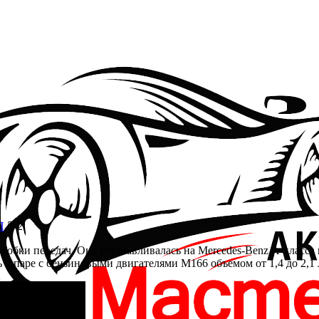
П
2
робки передач. Она устанавливалась на Mercedes-Benz А-класса 
ь в паре с бензиновыми двигателями М166 объемом от 1,4 до 2,