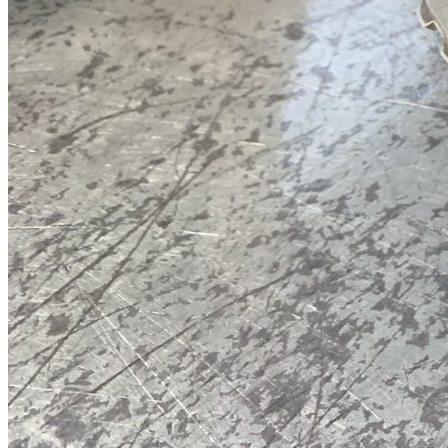
Ford Kuga
Ford S-Max
Volvo XC60
Volvo S40
Volvo S60
Volvo V40
Volvo C30, C30R, C70
Mercedes-Benz
724.0
B-Class
Renault, Peugeot, Citroen
Citroen C4
Peugeot 207
Renault Clio
Классические АКПП
Aisin
09G, 09K, 09M (TF60-SN, TF-61SN, TF-
Audi TT
Skoda Fabia
Skoda Octavia
Skoda Rapid
Skoda Superb
VW Golf
VW Jetta
VW Passat