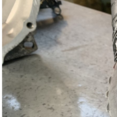
VW Golf
VW Jetta
VW Passat CC
VW Passat
VW Polo
VW Scirocco
VW Caddy, Sharan, Touran
DQ500
Audi Q3
Skoda Kodiaq
VW Caravelle
VW Transporter
0CK, 0CL (DL382)
Audi A6
Powershift
6DCT250 (DPS6, PS250)
Ford Focus
Ford EcoSport
Ford Fiesta
6DCT450 (MPS6)
Dodge Journey
Ford Mondeo
Ford C-Max
Ford Focus
Ford Galaxy