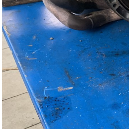
Дополнительное охлаждение вари
JF015E
Nissan Juke
Nissan Qashqai
Nissan Sentra
Renault Fluence
Renault Megane
JF016E
Mitsubishi Outlander
Nissan Qashqai
Nissan Teana
Nissan X-Trail
JF017E
Infiniti JX35
Infiniti QX60
Nissan Pathfinder
Nissan Teana
Toyota
Toyota RAV4
Toyota Avensis
Lexus NX200T
Honda
Honda Jazz
Mercedes-Benz 722.8
A-class