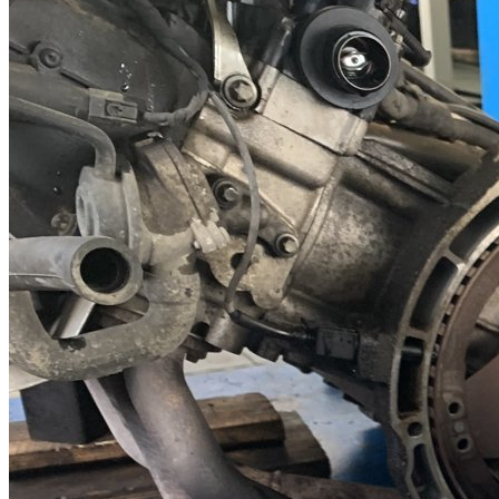
Главная
Услуги
ПРИМЕРЫ РЕМОНТОВ
Вариаторы
Audi
01J
Audi A6
0AW
Audi A4
Audi A5
Audi A6
JATCO / Nissan
JF010E
Nissan Murano
Nissan Teana
JF011E
Nissan Teana
Nissan X-Trail
Nissan Qashqai
Mitsubishi Outlander, ASX
Peugeot 4007, Citroen C-Crosser
Peugeot 4008
Dodge Caliber
Jeep Compass, Patriot, Liberty