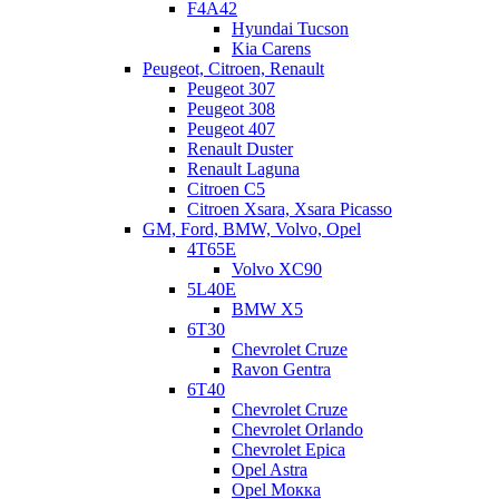
F4A42
Hyundai Tucson
Kia Carens
Peugeot, Citroen, Renault
Peugeot 307
Peugeot 308
Peugeot 407
Renault Duster
Renault Laguna
Citroen C5
Citroen Xsara, Xsara Picasso
GM, Ford, BMW, Volvo, Opel
4T65E
Volvo XC90
5L40E
BMW X5
6Т30
Chevrolet Cruze
Ravon Gentra
6Т40
Chevrolet Cruze
Chevrolet Orlando
Chevrolet Epica
Как всегда, рассмотрим результаты первичной диагностики,
Opel Astra
дефектовки и ремонта.
Opel Мокка