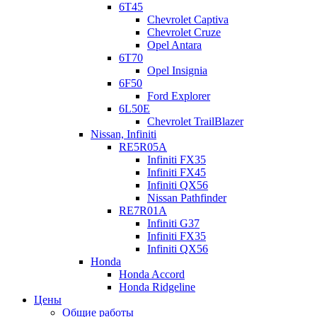
6T45
Chevrolet Captiva
Chevrolet Cruze
Opel Antara
6T70
Opel Insignia
6F50
Ford Explorer
6L50E
Chevrolet TrailBlazer
Nissan, Infiniti
RE5R05A
Infiniti FX35
Infiniti FX45
Infiniti QX56
Nissan Pathfinder
RE7R01A
Infiniti G37
Infiniti FX35
Infiniti QX56
Honda
Honda Accord
Honda Ridgeline
Цены
Общие работы