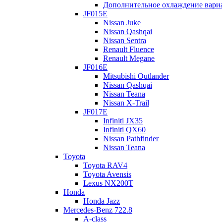
Дополнительное охлаждение вари
JF015E
Nissan Juke
Nissan Qashqai
Nissan Sentra
Renault Fluence
Renault Megane
JF016E
Mitsubishi Outlander
Nissan Qashqai
Nissan Teana
Nissan X-Trail
JF017E
Infiniti JX35
Infiniti QX60
Nissan Pathfinder
Nissan Teana
Toyota
Toyota RAV4
Toyota Avensis
Lexus NX200T
Honda
Honda Jazz
Mercedes-Benz 722.8
A-class