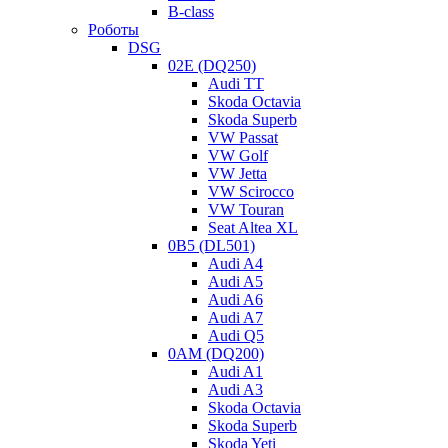
B-class
Роботы
DSG
02E (DQ250)
Audi TT
Skoda Octavia
Skoda Superb
VW Passat
VW Golf
VW Jetta
VW Scirocco
VW Touran
Seat Altea XL
0B5 (DL501)
Audi A4
Audi A5
Audi A6
Audi A7
Audi Q5
0AM (DQ200)
Audi A1
Audi A3
Skoda Octavia
Skoda Superb
Skoda Yeti