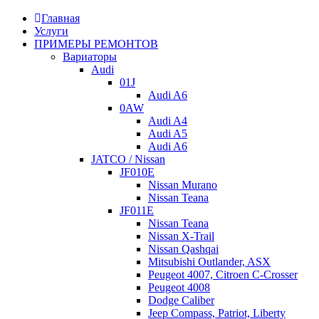
Главная
Услуги
ПРИМЕРЫ РЕМОНТОВ
Вариаторы
Audi
01J
Audi A6
0AW
Audi A4
Audi A5
Audi A6
JATCO / Nissan
JF010E
Nissan Murano
Nissan Teana
JF011E
Nissan Teana
Nissan X-Trail
Nissan Qashqai
Mitsubishi Outlander, ASX
Peugeot 4007, Citroen C-Crosser
Peugeot 4008
Dodge Caliber
Jeep Compass, Patriot, Liberty