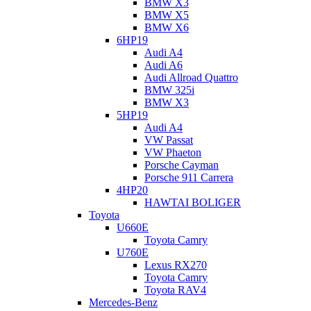
BMW X3
Общие обзоры этой коробки уже есть на нашем сайте, ссылка
BMW X5
тут
и
тут
.
BMW X6
6HP19
Audi A4
Audi A6
Audi Allroad Quattro
BMW 325i
BMW X3
5HP19
Audi A4
VW Passat
VW Phaeton
Porsche Cayman
Porsche 911 Carrera
4HP20
HAWTAI BOLIGER
Toyota
U660E
Toyota Camry
U760E
Lexus RX270
Toyota Camry
Toyota RAV4
Mercedes-Benz