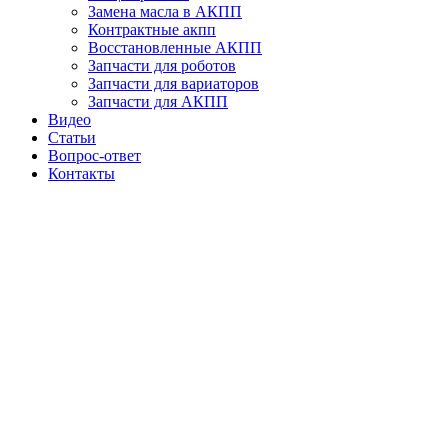
Замена масла в АКПП
Контрактные акпп
Восстановленные АКПП
Предыстория обращения.
Запчасти для роботов
Автомобиль привезли уже со снятой и разобранной
Запчасти для вариаторов
трансмиссией, которая находилась в багажнике. Насколько
Запчасти для АКПП
известно, по симптомам машина начала дергаться, клиент
Видео
поехал в какой-то сервис, где ему сделали ремонт
АКПП
.
Статьи
Вопрос-ответ
Контакты