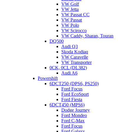
VW Golf
VW Jetta
VW Passat CC
VW Passat
VW Polo
VW Scirocco
VW Caddy, Sharan, Touran
DQ500
Audi Q3
Skoda Kodiaq
VW Caravelle
VW Transporter
0CK, 0CL (DL382)
Audi A6
Powershift
6DCT250 (DPS6, PS250)
Ford Focus
Ford EcoSport
Ford Fiesta
6DCT450 (MPS6)
Dodge Journey
Ford Mondeo
Ford C-Max
Ford Focus
Ford Galaxy