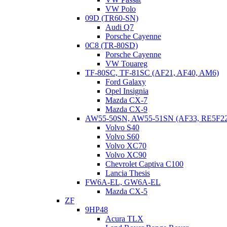
VW Polo
09D (TR60-SN)
Audi Q7
Porsche Cayenne
0C8 (TR-80SD)
Porsche Cayenne
VW Touareg
TF-80SC, TF-81SC (AF21, AF40, AM6)
Ford Galaxy
Opel Insignia
Mazda CX-7
Mazda CX-9
AW55-50SN, AW55-51SN (AF33, RE5F2
Volvo S40
Volvo S60
Volvo XC70
Volvo XC90
Chevrolet Captiva C100
Lancia Thesis
FW6A-EL, GW6A-EL
Mazda CX-5
ZF
9HP48
Acura TLX