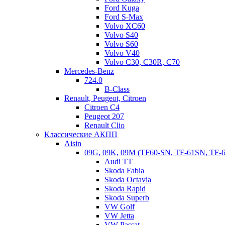
Ford Kuga
Ford S-Max
Volvo XC60
Volvo S40
Volvo S60
Volvo V40
Volvo C30, C30R, C70
Mercedes-Benz
724.0
B-Class
Renault, Peugeot, Citroen
Citroen C4
Peugeot 207
Renault Clio
Классические АКПП
Aisin
09G, 09K, 09M (TF60-SN, TF-61SN, TF-
Audi TT
Skoda Fabia
Skoda Octavia
Skoda Rapid
Skoda Superb
VW Golf
VW Jetta
VW Passat