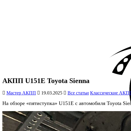
Перейти к контенту
АКПП U151E Toyota Sienna
АКПП U151E Toyota Sienna
Мастер АКПП
19.03.2025
Все статьи
Классические АКП
На обзоре «пятиступка» U151E с автомобиля Toyota Sie