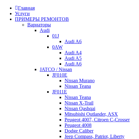
Главная
Услуги
ПРИМЕРЫ РЕМОНТОВ
Вариаторы
Audi
01J
Audi A6
0AW
Audi A4
Audi A5
Audi A6
JATCO / Nissan
JF010E
Nissan Murano
Nissan Teana
JF011E
Nissan Teana
Nissan X-Trail
Nissan Qashqai
Mitsubishi Outlander, ASX
Peugeot 4007, Citroen C-Crosser
Peugeot 4008
Dodge Caliber
Jeep Compass, Patriot, Liberty