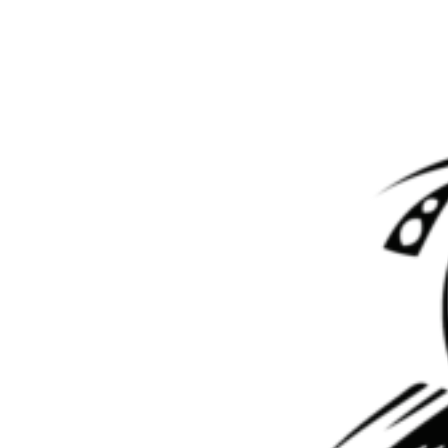
Перейти к контенту
АКПП DP0 Nissan Almera
АКПП DP0 Nissan Almera
Мастер АКПП
23.05.2025
Все статьи
Классические
АКПП
0
На обзоре четырехступенчатая трансмиссия DP0 с автомобиля
Ниссан Алмера 2016 года и пробегом в 206 тысяч
километров.