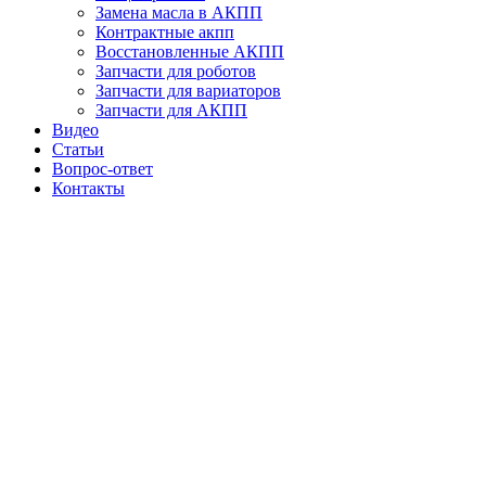
Замена масла в АКПП
Контрактные акпп
Восстановленные АКПП
Результаты диагностики.
Запчасти для роботов
Запчасти для вариаторов
АКПП
падала в «аварийный режим», и были некорректные
Запчасти для АКПП
переключения. Сканером зафиксирована ошибка по
Видео
давлению.
Статьи
Вопрос-ответ
Контакты