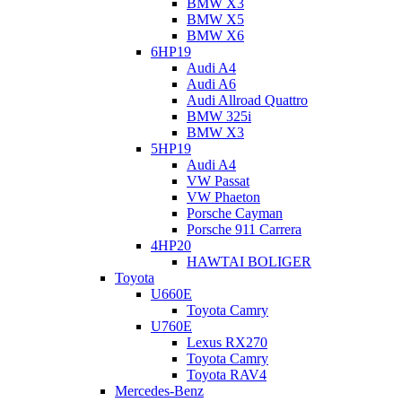
BMW X3
Общие обзоры французской «четырехступки» есть на нашем
BMW X5
сайте, почитайте: ссылка
тут
и
тут
.
BMW X6
6HP19
Audi A4
Audi A6
Audi Allroad Quattro
BMW 325i
BMW X3
5HP19
Audi A4
VW Passat
VW Phaeton
Porsche Cayman
Porsche 911 Carrera
4HP20
HAWTAI BOLIGER
Toyota
U660E
Toyota Camry
U760E
Lexus RX270
Toyota Camry
Toyota RAV4
Mercedes-Benz