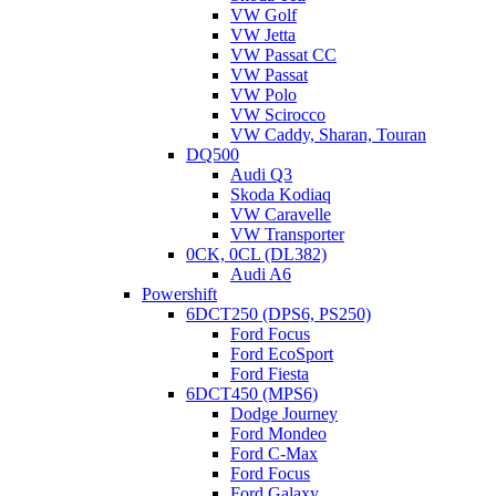
VW Golf
VW Jetta
VW Passat CC
VW Passat
VW Polo
VW Scirocco
VW Caddy, Sharan, Touran
DQ500
Audi Q3
Skoda Kodiaq
VW Caravelle
VW Transporter
0CK, 0CL (DL382)
Audi A6
Powershift
6DCT250 (DPS6, PS250)
Ford Focus
Ford EcoSport
Ford Fiesta
6DCT450 (MPS6)
Dodge Journey
Ford Mondeo
Ford C-Max
Ford Focus
Ford Galaxy