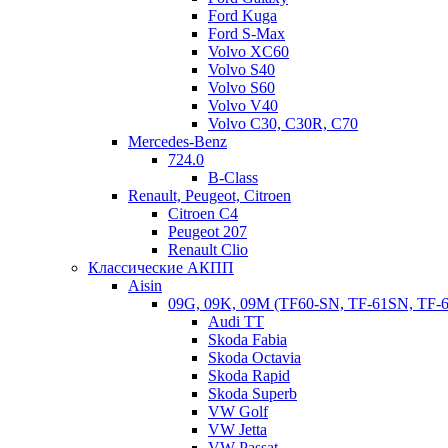
Ford Kuga
Ford S-Max
Volvo XC60
Volvo S40
Volvo S60
Volvo V40
Volvo C30, C30R, C70
Mercedes-Benz
724.0
B-Class
Renault, Peugeot, Citroen
Citroen C4
Peugeot 207
Renault Clio
Классические АКПП
Aisin
09G, 09K, 09M (TF60-SN, TF-61SN, TF-
Audi TT
Skoda Fabia
Skoda Octavia
Skoda Rapid
Skoda Superb
VW Golf
VW Jetta
VW Passat