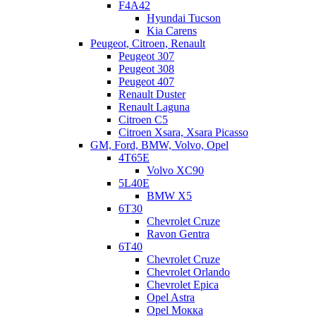
F4A42
Hyundai Tucson
Kia Carens
Peugeot, Citroen, Renault
Peugeot 307
Peugeot 308
Peugeot 407
Renault Duster
Renault Laguna
Citroen C5
Citroen Xsara, Xsara Picasso
GM, Ford, BMW, Volvo, Opel
4T65E
Volvo XC90
5L40E
BMW X5
6Т30
Chevrolet Cruze
Ravon Gentra
6Т40
Chevrolet Cruze
Chevrolet Orlando
Chevrolet Epica
Opel Astra
Как всегда, рассмотрим результаты первичной диагностики
Opel Мокка
дефектовки и ремонта.