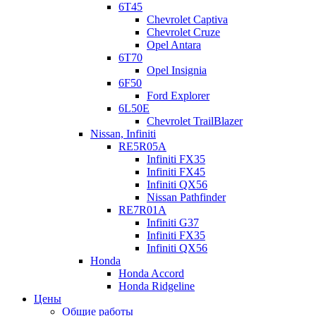
6T45
Chevrolet Captiva
Chevrolet Cruze
Opel Antara
6T70
Opel Insignia
6F50
Ford Explorer
6L50E
Chevrolet TrailBlazer
Nissan, Infiniti
RE5R05A
Infiniti FX35
Infiniti FX45
Infiniti QX56
Nissan Pathfinder
RE7R01A
Infiniti G37
Infiniti FX35
Infiniti QX56
Honda
Honda Accord
Honda Ridgeline
Цены
Общие работы