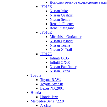
Дополнительное охлаждение вари
JF015E
Nissan Juke
Nissan Qashqai
Nissan Sentra
Renault Fluence
Renault Megane
JF016E
Mitsubishi Outlander
Nissan Qashqai
Nissan Teana
Nissan X-Trail
JF017E
Infiniti JX35
Infiniti QX60
Nissan Pathfinder
Nissan Teana
Toyota
Toyota RAV4
Toyota Avensis
Lexus NX200T
Honda
Honda Jazz
Mercedes-Benz 722.8
A-class