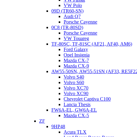
VW Polo
09D (TR60-SN)
Audi Q7
Porsche Cayenne
0C8 (TR-80SD)
Porsche Cayenne
VW Touareg
TF-80SC, TF-81SC (AF21, AF40, AM6)
Ford Galaxy
Opel Insignia
Mazda CX-7
Mazda CX-9
AW55-50SN, AW55-51SN (AF33, RE5F2
Volvo S40
Volvo S60
Volvo XC70
Volvo XC90
Chevrolet Captiva C100
Lancia Thesis
FW6A-EL, GW6A-EL
Mazda CX-5
ZF
9HP48
Acura TLX