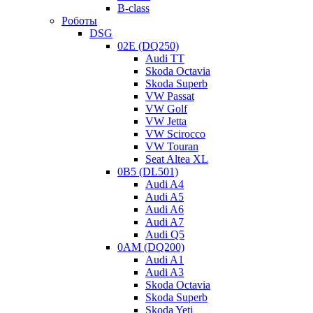
B-class
Роботы
DSG
02E (DQ250)
Audi TT
Skoda Octavia
Skoda Superb
VW Passat
VW Golf
VW Jetta
VW Scirocco
VW Touran
Seat Altea XL
0B5 (DL501)
Audi A4
Audi A5
Audi A6
Audi A7
Audi Q5
0AM (DQ200)
Audi A1
Audi A3
Skoda Octavia
Skoda Superb
Skoda Yeti