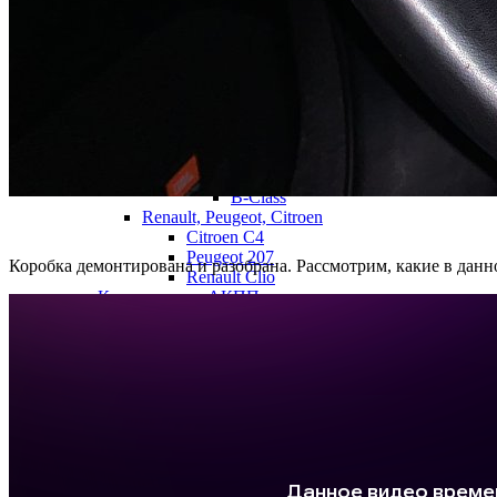
Ford Kuga
Ford S-Max
Volvo XC60
Volvo S40
Volvo S60
Volvo V40
Volvo C30, C30R, C70
Mercedes-Benz
724.0
B-Class
Renault, Peugeot, Citroen
Citroen C4
Peugeot 207
Коробка демонтирована и разобрана. Рассмотрим, какие в данно
Renault Clio
Классические АКПП
Aisin
09G, 09K, 09M (TF60-SN, TF-61SN, TF-
Audi TT
Skoda Fabia
Skoda Octavia
Skoda Rapid
Skoda Superb
VW Golf
VW Jetta
VW Passat