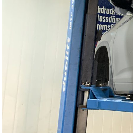
Главная
Услуги
ПРИМЕРЫ РЕМОНТОВ
Вариаторы
Audi
01J
Audi A6
0AW
Audi A4
Audi A5
Audi A6
JATCO / Nissan
JF010E
Nissan Murano
Nissan Teana
JF011E
Nissan Teana
Nissan X-Trail
Nissan Qashqai
Mitsubishi Outlander, ASX
Peugeot 4007, Citroen C-Crosser
Peugeot 4008
Dodge Caliber
Jeep Compass, Patriot, Liberty