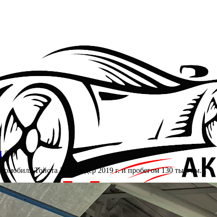
ер
П
0
томобиля Тойота Хайлендер 2019 г. и пробегом 130 тыс. км.