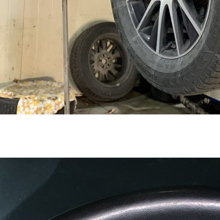
атора