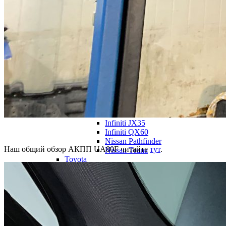
Дополнительное охлаждение вари
JF015E
Nissan Juke
Nissan Qashqai
Nissan Sentra
Renault Fluence
Renault Megane
JF016E
Mitsubishi Outlander
Nissan Qashqai
Nissan Teana
Nissan X-Trail
JF017E
Infiniti JX35
Infiniti QX60
Nissan Pathfinder
Наш общий обзор АКПП UA80F читайте
тут
.
Nissan Teana
Toyota
Toyota RAV4
Toyota Avensis
Lexus NX200T
Honda
Honda Jazz
Mercedes-Benz 722.8
A-class