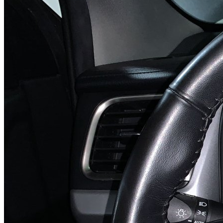
B-class
Роботы
DSG
02E (DQ250)
Audi TT
Skoda Octavia
Skoda Superb
VW Passat
VW Golf
VW Jetta
VW Scirocco
VW Touran
Seat Altea XL
0B5 (DL501)
Audi A4
Audi A5
Audi A6
Audi A7
Audi Q5
0AM (DQ200)
Audi A1
Audi A3
Skoda Octavia
Skoda Superb
Skoda Yeti