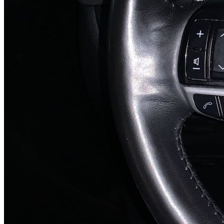
VW Golf
VW Jetta
VW Passat CC
VW Passat
VW Polo
VW Scirocco
VW Caddy, Sharan, Touran
DQ500
Audi Q3
Skoda Kodiaq
VW Caravelle
VW Transporter
0CK, 0CL (DL382)
Audi A6
Powershift
6DCT250 (DPS6, PS250)
Ford Focus
Ford EcoSport
Ford Fiesta
6DCT450 (MPS6)
Dodge Journey
Ford Mondeo
Ford C-Max
Ford Focus
Ford Galaxy