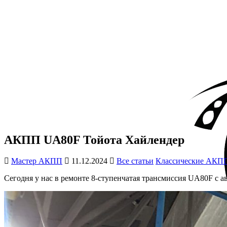
Перейти к контенту
АКПП UA80F Тойота Хайленд
АКПП UA80F Тойота Хайлендер
Мастер АКПП
11.12.2024
Все статьи
Классические АКП
Сегодня у нас в ремонте 8-ступенчатая трансмиссия UA80F с ав