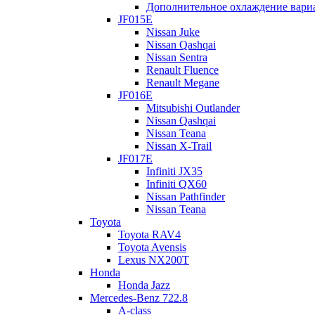
Дополнительное охлаждение вари
JF015E
Nissan Juke
Nissan Qashqai
Nissan Sentra
Renault Fluence
Renault Megane
JF016E
Mitsubishi Outlander
Nissan Qashqai
Nissan Teana
Nissan X-Trail
JF017E
Infiniti JX35
Infiniti QX60
Nissan Pathfinder
Nissan Teana
Toyota
Toyota RAV4
Toyota Avensis
Lexus NX200T
Honda
Honda Jazz
Mercedes-Benz 722.8
A-class