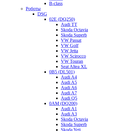
B-class
Роботы
DSG
02E (DQ250)
Audi TT
Skoda Octavia
Skoda Superb
VW Passat
VW Golf
VW Jetta
VW Scirocco
VW Touran
Seat Altea XL
0B5 (DL501)
Audi A4
Audi A5
Audi A6
Audi A7
Audi Q5
0AM (DQ200)
Audi A1
Audi A3
Skoda Octavia
Skoda Superb
Skoda Yeti