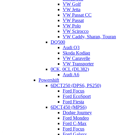
VW Golf
VW Jetta
VW Passat CC
VW Passat
VW Polo
VW Scirocco
VW Caddy, Sharan, Touran
DQ500
Audi Q3
Skoda Kodiaq
VW Caravelle
VW Transporter
0CK, 0CL (DL382)
Audi A6
Powershift
6DCT250 (DPS6, PS250)
Ford Focus
Ford EcoSport
Фрикционы АКПП 4ЕАТ Субару
Ford Fiesta
6DCT450 (MPS6)
Рассмотрим для примера два фрикционных пакета. Для
Dodge Journey
переключения скоростей коробки передач требуется
Ford Mondeo
синхронное:
Ford C-Max
Ford Focus
—
сжатие (включение)
одного пакета, когда все диски одного
Ford Galaxy