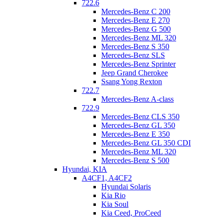
722.6
Mercedes-Benz C 200
Mercedes-Benz E 270
Mercedes-Benz G 500
Mercedes-Benz ML 320
Mercedes-Benz S 350
Mercedes-Benz SLS
Mercedes-Benz Sprinter
Jeep Grand Cherokee
Ssang Yong Rexton
722.7
Mercedes-Benz A-class
722.9
Mercedes-Benz CLS 350
Mercedes-Benz GL 350
Mercedes-Benz E 350
Mercedes-Benz GL 350 CDI
Mercedes-Benz ML 320
Mercedes-Benz S 500
Hyundai, KIA
Гидроблок
A4CF1, A4CF2
Hyundai Solaris
Теперь подробнее рассмотрим причины, приводящие к такой
Kia Rio
работе АКПП. Какой узел управляет давлением, подающимся
Kia Soul
на фрикционный пакет, либо его сбросом? Это система
Kia Ceed, ProCeed
управления называется «гидроблок». Внутри него есть: