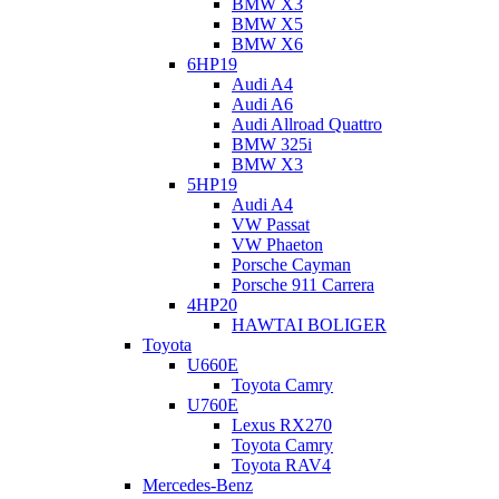
BMW X3
BMW X5
BMW X6
6HP19
Audi A4
Audi A6
Audi Allroad Quattro
BMW 325i
BMW X3
5HP19
Audi A4
VW Passat
VW Phaeton
Porsche Cayman
Porsche 911 Carrera
4HP20
HAWTAI BOLIGER
Toyota
U660E
Toyota Camry
U760E
Lexus RX270
Toyota Camry
Toyota RAV4
Mercedes-Benz