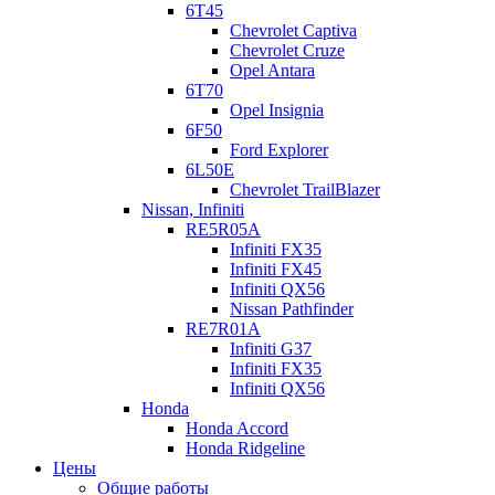
6T45
Chevrolet Captiva
Chevrolet Cruze
Opel Antara
6T70
Opel Insignia
6F50
Ford Explorer
6L50E
Chevrolet TrailBlazer
Nissan, Infiniti
RE5R05A
Infiniti FX35
Infiniti FX45
Infiniti QX56
Nissan Pathfinder
RE7R01A
Infiniti G37
Infiniti FX35
Infiniti QX56
Honda
Honda Accord
Honda Ridgeline
Цены
Общие работы