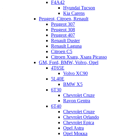
F4A42
Hyundai Tucson
— Механические клапаны;
Kia Carens
— Электрические клапаны (соленоиды);
Peugeot, Citroen, Renault
Peugeot 307
— Каналы, которые должны быть герметичными;
Peugeot 308
Peugeot 407
— Пружинки и т.д.
Renault Duster
Renault Laguna
Это целый набор деталей, помогающий гидроблоку
Citroen C5
формировать правильное давление, которое поступает к
Citroen Xsara, Xsara Picasso
фрикционному пакету. Если по любой причине гидроблок
GM, Ford, BMW, Volvo, Opel
формирует неправильное давление, то оно неправильно будет
4T65E
поступать к фрикционному пакету. Вот тогда мы и получим
Volvo XC90
«пинки» АКПП.
5L40E
BMW X5
6Т30
Chevrolet Cruze
Ravon Gentra
6Т40
Chevrolet Cruze
Chevrolet Orlando
Chevrolet Epica
Opel Astra
Opel Мокка