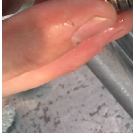
VW Golf
VW Jetta
VW Passat CC
VW Passat
VW Polo
VW Scirocco
VW Caddy, Sharan, Touran
DQ500
Audi Q3
Skoda Kodiaq
VW Caravelle
VW Transporter
0CK, 0CL (DL382)
Audi A6
Powershift
6DCT250 (DPS6, PS250)
Ford Focus
Ford EcoSport
Ford Fiesta
6DCT450 (MPS6)
Dodge Journey
Ford Mondeo
Ford C-Max
Ford Focus
Ford Galaxy