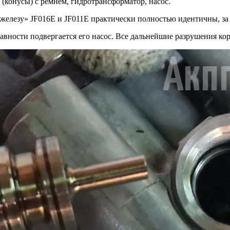
 (конусы) с ремнем, гидротрансформатор, насос.
железу» JF016E и JF011E практически полностью идентичны, за
равности подвергается его насос. Все дальнейшие разрушения к