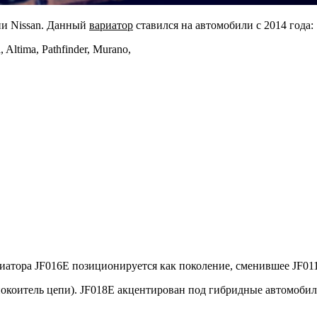
ии Nissan. Данный
вариатор
ставился на автомобили с 2014 года:
, Altima, Pathfinder, Murano,
риатора JF016E позиционируется как поколение, сменившее JF01
спокоитель цепи). JF018E акцентирован под гибридные автомобил