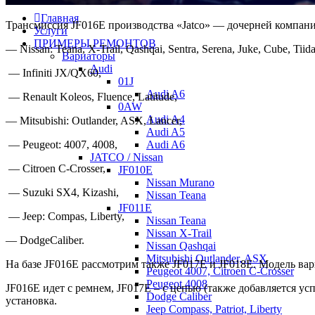
Главная
Трансмиссия JF016E производства «Jatco» — дочерней компан
Услуги
ПРИМЕРЫ РЕМОНТОВ
— Nissan: Teana, X-Trail, Qashqai, Sentra, Serena, Juke, Cube, Tiida
Вариаторы
Audi
— Infiniti JX/QX60,
01J
Audi A6
— Renault Koleos, Fluence, Latitude,
0AW
Audi A4
— Mitsubishi: Outlander, ASX, Lancer,
Audi A5
Audi A6
— Peugeot: 4007, 4008,
JATCO / Nissan
— Citroen C-Crosser,
JF010E
Nissan Murano
— Suzuki SX4, Kizashi,
Nissan Teana
JF011E
— Jeep: Compas, Liberty,
Nissan Teana
Nissan X-Trail
— DodgeCaliber.
Nissan Qashqai
Mitsubishi Outlander, ASX
На базе JF016E рассмотрим также JF017E и JF018E. Модель ва
Peugeot 4007, Citroen C-Crosser
Peugeot 4008
JF016E идет с ремнем, JF017E – с цепью (также добавляется у
Dodge Caliber
установка.
Jeep Compass, Patriot, Liberty