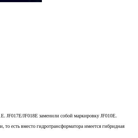
1E. JF017E/JF018E заменили собой маркировку JF010E.
и, то есть вместо гидротрансформатора имеется гибридная