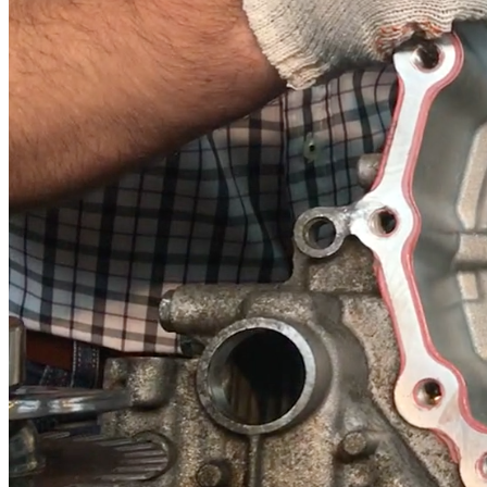
VW Polo
09D (TR60-SN)
Audi Q7
Porsche Cayenne
0C8 (TR-80SD)
Porsche Cayenne
VW Touareg
TF-80SC, TF-81SC (AF21, AF40, AM6)
Ford Galaxy
Opel Insignia
Mazda CX-7
Mazda CX-9
AW55-50SN, AW55-51SN (AF33, RE5F2
Volvo S40
Volvo S60
Volvo XC70
Volvo XC90
Chevrolet Captiva C100
Lancia Thesis
FW6A-EL, GW6A-EL
Mazda CX-5
ZF
9HP48
Acura TLX