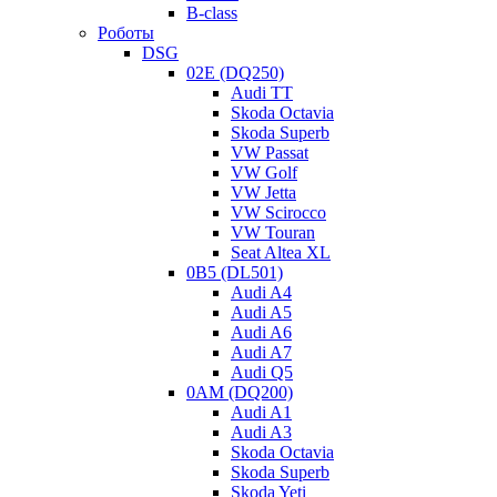
сборе – сцепление поставляется вместе с крышкой и
B-class
подшипником.
Роботы
DSG
Также шумит подшипник дифференциала из-за износа по
02E (DQ250)
посадке.
Audi TT
Skoda Octavia
Skoda Superb
VW Passat
VW Golf
VW Jetta
VW Scirocco
VW Touran
Seat Altea XL
0B5 (DL501)
Audi A4
Audi A5
Audi A6
Audi A7
Audi Q5
0AM (DQ200)
Audi A1
Audi A3
Skoda Octavia
Skoda Superb
Skoda Yeti