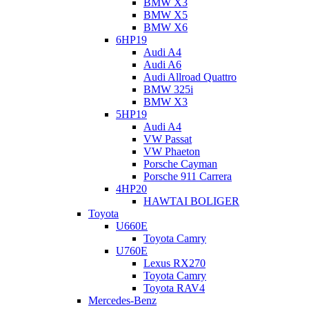
BMW X3
BMW X5
BMW X6
6HP19
Audi A4
Audi A6
Audi Allroad Quattro
BMW 325i
BMW X3
5HP19
Audi A4
VW Passat
VW Phaeton
Porsche Cayman
Porsche 911 Carrera
4HP20
HAWTAI BOLIGER
Toyota
U660E
Toyota Camry
U760E
Lexus RX270
Мехатроник DSG7 DL382-7F (0CK) / DL382-7Q (0CL).
Toyota Camry
Toyota RAV4
Как быстро мехатроник может сломать сцепление,
Mercedes-Benz
предугадать трудно. Многое зависит от стиля вождения.