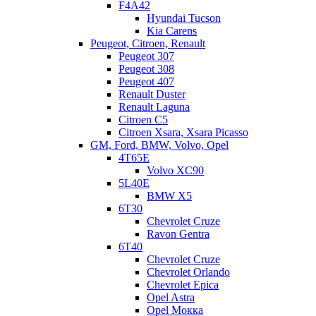
F4A42
Hyundai Tucson
Kia Carens
Peugeot, Citroen, Renault
Peugeot 307
Peugeot 308
Peugeot 407
Renault Duster
Renault Laguna
Citroen C5
Citroen Xsara, Xsara Picasso
GM, Ford, BMW, Volvo, Opel
4T65E
Volvo XC90
5L40E
BMW X5
6Т30
Chevrolet Cruze
Ravon Gentra
6Т40
Chevrolet Cruze
Chevrolet Orlando
Chevrolet Epica
Opel Astra
Opel Мокка