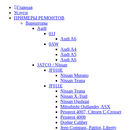
VAG 0AW, применяется с 2015 года по настоящее время на
автомобили Audi A4, A5, A6, A7.
Главная
Услуги
0CK/0CL примерно похожа по конструкции с
ПРИМЕРЫ РЕМОНТОВ
семиступенчатым роботом
DSG7
0B5 DL-501 – также имеется
Вариаторы
двойное “мокрое” сцепление с мехатроником на борту и
Audi
механической частью. В сравнении с 0B5 трансмиссию
01J
0CK/0CL можно характеризовать как несколько более
Audi A6
надежную, поскольку в механической части имеется прочный
0AW
набор шестерен. По трансмиссионным жидкостям
Audi A4
реализованы 2 полости: в механическую часть и
Audi A5
гидравлическую часть (мехатроник и сцепление). Таким
Audi A6
образом, сцепление находится с мехатроником в одной
JATCO / Nissan
масляной ванне. Получаем элементы гидравлики –
JF010E
мехатроник, осуществляющий управление коробкой и
Nissan Murano
двойное сцепление. Механическая составляющая данной
Nissan Teana
трансмиссии – валы, шестерни, насос и прочее.
JF011E
Nissan Teana
Различия между 0CK и 0CL – лишь в переднем/полном
Nissan X-Trail
приводе.
Nissan Qashqai
Mitsubishi Outlander, ASX
Peugeot 4007, Citroen C-Crosser
Peugeot 4008
Dodge Caliber
Jeep Compass, Patriot, Liberty