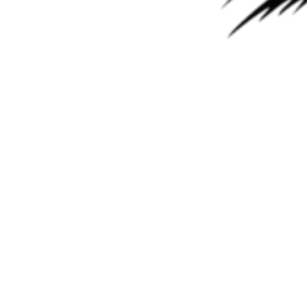
Маркировки «мокрой» DSG7: DL382-7F (0CK) ставится на
передний привод; DL382-7Q (0CL) – ставится на полный
привод. Данный агрегат, пришедший на смену вариаторам