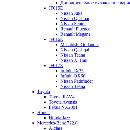
Дополнительное охлаждение вари
JF015E
Nissan Juke
Nissan Qashqai
Nissan Sentra
Renault Fluence
Renault Megane
JF016E
Mitsubishi Outlander
Nissan Qashqai
Nissan Teana
Nissan X-Trail
JF017E
Infiniti JX35
Infiniti QX60
Основные неисправности DSG7 DL382-7F (0CK) / DL382-
Nissan Pathfinder
7Q (0CL).
Nissan Teana
Toyota
На пробеге в 90-100 тыс. км. могут появляться шумы. Это
Toyota RAV4
происходит из-за износа подшипника сцепления, который
Toyota Avensis
начинает болтаться по его крышке. Износ обычно связан с
Lexus NX200T
некачественным маслом в коробке. Масло теряет свои
Honda
свойства и начинается износ по подшипнику. Поэтому важно
Honda Jazz
соблюдать регламент по замене масла. Данный подшипник
Mercedes-Benz 722.8
отдельно не поставляется и придется менять все сцепление в
A-class