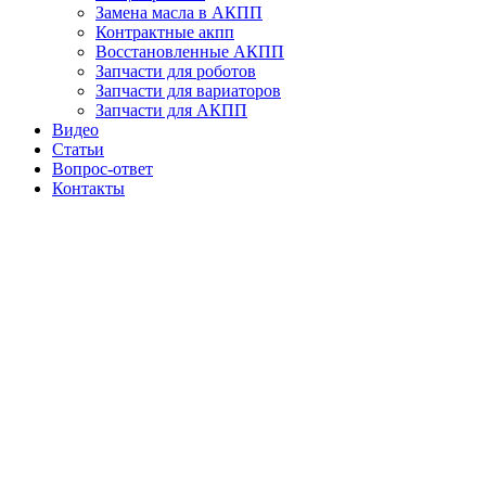
Замена масла в АКПП
Плата мехатроника DSG7 DL382-7F (0CK) / DL382-7Q (0CL).
Контрактные акпп
При покупке б/у мехатроника блок управления:
Восстановленные АКПП
Запчасти для роботов
прошивается под автомобиль;
Запчасти для вариаторов
переставляется «родная» плата.
Запчасти для АКПП
Видео
На мехатронике также расположен электромотор системы
Статьи
«Start-Stop». На заглушенном автомобиле он нагнетает
Вопрос-ответ
давление на гидроаккумулятор. То есть в мехатронике всегда
Контакты
поддерживается рабочее давление.
Неисправное сцепление меняется на новое, либо
восстановленное, либо восстанавливается исходное
сцепление клиента. Сцепление – разборное. Ресурс
восстановленного сцепления ничем не уступает новому.
Опять же, в условиях мегаполисов средний ресурс сцепления
примерно равен ресурсу мехатроника и составляет от 120-130
тыс. км. пробега.