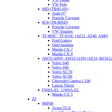
VW Polo
Симптомы неисправного мехатроника типичны для
09D (TR60-SN)
гидравлики любой трансмиссии – это будут толчки и рывки
Audi Q7
при переключении передач и переключении селектора КПП.
Porsche Cayenne
Когда мехатроник начинает подклинивать, сцеплению не
0C8 (TR-80SD)
хватает давления масла и начинаются пробуксовки и
Porsche Cayenne
вибрации – сцепление выходит из строя. Это будет
VW Touareg
следствием того, что автовладелец долго ездил с
TF-80SC, TF-81SC (AF21, AF40, AM6)
неисправным мехатроником.
Ford Galaxy
Opel Insignia
Mazda CX-7
Mazda CX-9
AW55-50SN, AW55-51SN (AF33, RE5F2
Volvo S40
Volvo S60
Volvo XC70
Volvo XC90
Chevrolet Captiva C100
Lancia Thesis
FW6A-EL, GW6A-EL
Mazda CX-5
ZF
9HP48
Acura TLX