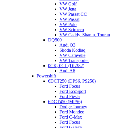
VW Golf
VW Jetta
VW Passat CC
VW Passat
VW Polo
VW Scirocco
VW Caddy, Sharan, Touran
DQ500
Audi Q3
Skoda Kodiaq
VW Caravelle
VW Transporter
0CK, 0CL (DL382)
Audi A6
Powershift
6DCT250 (DPS6, PS250)
Ford Focus
Ford EcoSport
Ford Fiesta
6DCT450 (MPS6)
Dodge Journey
Ford Mondeo
Ford C-Max
Ford Focus
Ford Galaxy