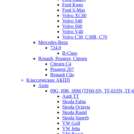
Ford Kuga
Ford S-Max
Volvo XC60
Volvo S40
Volvo S60
Volvo V40
Volvo C30, C30R, C70
Mercedes-Benz
724.0
B-Class
Renault, Peugeot, Citroen
Citroen C4
Peugeot 207
Renault Clio
Классические АКПП
Aisin
09G, 09K, 09M (TF60-SN, TF-61SN, TF-
Дифференциал DL382-7F (0CK) / DL382-7Q (0CL).
Audi TT
Skoda Fabia
По электронным компонентам неполадки происходят по
Skoda Octavia
мехатронику и модулю датчиков. Неисправный мехатроник
Skoda Rapid
«тянет» за собой сцепление. То есть если Вы «прозевали»
Skoda Superb
неисправность мехатроника, тогда придется менять, либо
VW Golf
ремонтировать сцепление. Когда начались неисправности по
VW Jetta
мехатронику, стоит задуматься об охлаждении АКПП.
VW Passat