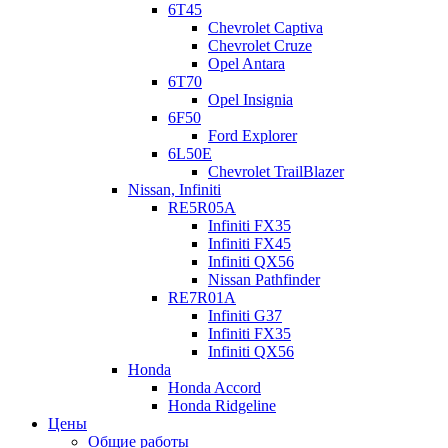
6T45
Chevrolet Captiva
Chevrolet Cruze
Opel Antara
6T70
Opel Insignia
6F50
Ford Explorer
6L50E
Chevrolet TrailBlazer
Nissan, Infiniti
RE5R05A
Infiniti FX35
Infiniti FX45
Infiniti QX56
Nissan Pathfinder
RE7R01A
Infiniti G37
Infiniti FX35
Infiniti QX56
Honda
Honda Accord
Honda Ridgeline
Цены
Общие работы