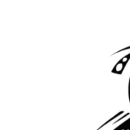
Перейти к контенту
DSG7 0CK DL382-7F
DSG7 0CK DL382-7F
Мастер АКПП
05.11.2019
Все статьи
DSG, роботы
26