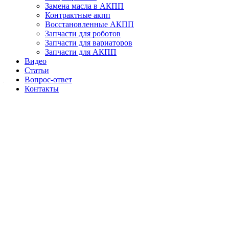
Замена масла в АКПП
Контрактные акпп
DSG6 02E DQ250
Восстановленные АКПП
Запчасти для роботов
Запчасти для вариаторов
Маркировки роботизированной АКПП DSG6 с мокрым
Запчасти для АКПП
сцеплением – 02E/DQ250. Данный агрегат ставился с 2006 по
Видео
2012 год на автомобили: — Audi: TT, Q3; — VW: Scirocco,
Статьи
Sharan, Touran, Golf, Golf Plus, Golf GTI, Passat, Passat CC, Jetta;
Вопрос-ответ
— Skoda: Octavia, Octavia RS, Superb, Yeti; — Seat: Leon,
Контакты
Toledo, Alhambra, Altea; Основная особенность DSG6 –
«мокрое»…
Читать дальше
Мастер АКПП
11.01.2019
46