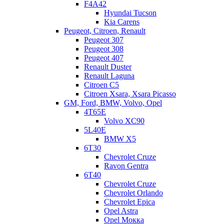
F4A42
Hyundai Tucson
АКПП Мерседес 724.0
Kia Carens
Peugeot, Citroen, Renault
Маркировки АКПП Mercedes-Benz 724.0 DSG (7G-DCT):
Peugeot 307
K7A240, K7A350, K7X350, K7X400. Данный агрегат ставится
Peugeot 308
на модели A, B, CLA и GLA с 2013-2014 годов. АКПП 724.0 –
Peugeot 407
это роботизированная трансмиссия с «мокрым» двойным
Renault Duster
сцеплением. Производит ее собственно сам Mercedes-Benz,
Renault Laguna
однако коробка схожа со своими предшественниками от VAG
Citroen C5
(DSG6 02E, DQ500) и Ford(6DCT450). Основные
Citroen Xsara, Xsara Picasso
неисправности 724.0 Главная…
GM, Ford, BMW, Volvo, Opel
Читать дальше
4T65E
Volvo XC90
5L40E
Мастер АКПП
01.03.2019
67
BMW X5
6Т30
Chevrolet Cruze
Ravon Gentra
6Т40
Chevrolet Cruze
Chevrolet Orlando
Chevrolet Epica
Opel Astra
Opel Мокка