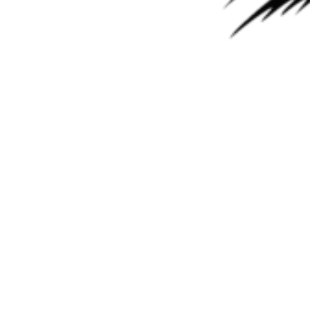
DSG7 0B5 DL501 S-Tronic
АКПП Audi A5 DSG7 0B5 (DL501 S-Tronic) — одна из первых
роботизированных трансмиссий производства VAG,
устанавливалась на автомобили с продольным
расположением двигателей и с мощными моторами. В
основном это Audi A4, A5, A6, A7, а также Porsche Macan.
Данная трансмиссия начала выпускаться с 2008-2009 годов. С