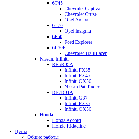
6T45
Chevrolet Captiva
Chevrolet Cruze
Opel Antara
6T70
Opel Insignia
6F50
Ford Explorer
6L50E
Chevrolet TrailBlazer
Nissan, Infiniti
RE5R05A
Infiniti FX35
Infiniti FX45
Infiniti QX56
Nissan Pathfinder
RE7R01A
Infiniti G37
Infiniti FX35
Infiniti QX56
Honda
Honda Accord
Honda Ridgeline
Цены
Общие работы