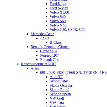
Ford Kuga
Ford S-Max
Volvo XC60
Volvo S40
Volvo S60
Volvo V40
Volvo C30, C30R, C70
Mercedes-Benz
724.0
B-Class
Renault, Peugeot, Citroen
Citroen C4
Peugeot 207
Renault Clio
Классические АКПП
Aisin
09G, 09K, 09M (TF60-SN, TF-61SN, TF-
Audi TT
Skoda Fabia
Skoda Octavia
Skoda Rapid
Skoda Superb
VW Golf
VW Jetta
VW Passat