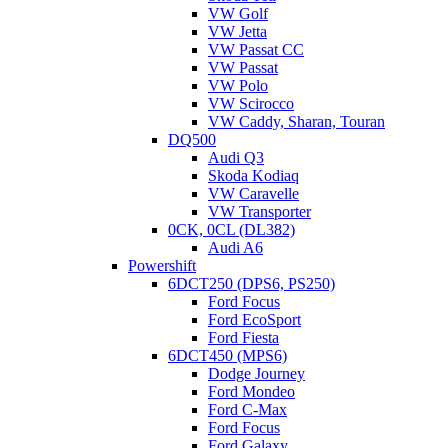
VW Golf
VW Jetta
VW Passat CC
VW Passat
VW Polo
VW Scirocco
VW Caddy, Sharan, Touran
DQ500
Audi Q3
Обзор DSG6 02E DQ250
Skoda Kodiaq
VW Caravelle
VW Transporter
АКПП концерна VAG DSG6 02E (она же DQ250) –
0CK, 0CL (DL382)
роботизированная трансмиссия с двойным сцеплением,
Audi A6
находящимся в «мокрой» ванне. Данный агрегат
Powershift
разрабатывался совместно с американской компанией Borg
6DCT250 (DPS6, PS250)
Warner и ставился примерно с 2003 по 2015 год на большую
Ford Focus
линейку автомобилей: — Audi: TT, Q3; — VW: Scirocco,
Ford EcoSport
Sharan, Touran, Golf, Golf Plus, Golf GTI, Passat, Passat…
Ford Fiesta
Читать дальше
6DCT450 (MPS6)
Dodge Journey
Мастер АКПП
23.08.2019
0
Ford Mondeo
Ford C-Max
Ford Focus
Ford Galaxy