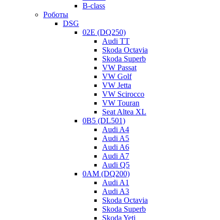
Мастер АКПП
05.11.2019
26
B-class
Роботы
DSG
02E (DQ250)
Audi TT
Skoda Octavia
Skoda Superb
VW Passat
VW Golf
VW Jetta
VW Scirocco
VW Touran
Seat Altea XL
0B5 (DL501)
Audi A4
Audi A5
Audi A6
Audi A7
Audi Q5
0AM (DQ200)
Audi A1
Audi A3
Skoda Octavia
Skoda Superb
Skoda Yeti