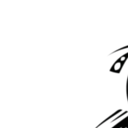
Перейти к контенту
Метка:
дсг