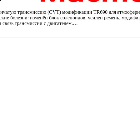
енчатую трансмиссию (CVT) модификации TR690 для атмосферны
тские болезни: изменён блок соленоидов, усилен ремень, модиф
 связь трансмиссии с двигателем.…