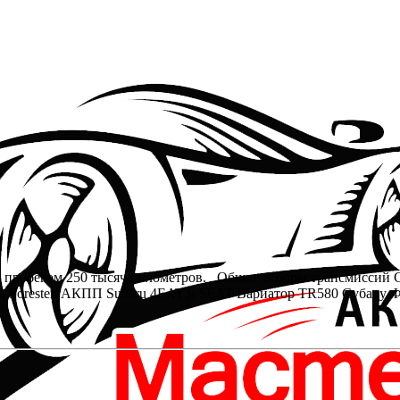
и пробегом 250 тысяч километров. Общие обзоры трансмиссий С
u Forester. АКПП Subaru 4EAT и 5EAT Вариатор TR580 Субару Ф