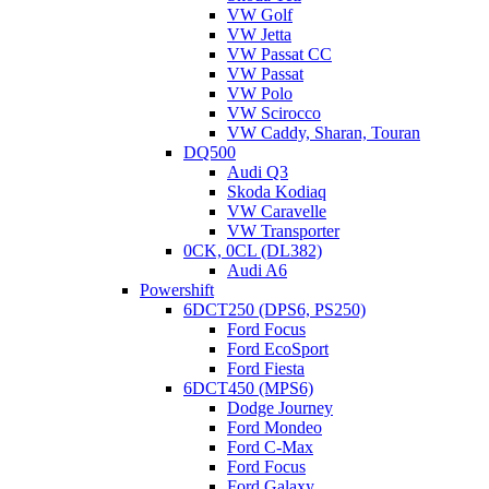
VW Golf
VW Jetta
VW Passat CC
VW Passat
VW Polo
VW Scirocco
VW Caddy, Sharan, Touran
DQ500
Audi Q3
Skoda Kodiaq
VW Caravelle
VW Transporter
0CK, 0CL (DL382)
Audi A6
Powershift
6DCT250 (DPS6, PS250)
Ford Focus
Ford EcoSport
Ford Fiesta
6DCT450 (MPS6)
Dodge Journey
Ford Mondeo
Ford C-Max
Ford Focus
Ford Galaxy