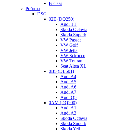
B-class
Роботы
DSG
02E (DQ250)
Audi TT
Skoda Octavia
Skoda Superb
VW Passat
VW Golf
© 2026 Ремонт и диагностика АКПП. Ремонт АКПП | ремонт ко
VW Jetta
VW Scirocco
VW Touran
Seat Altea XL
0B5 (DL501)
Audi A4
Audi A5
Audi A6
Audi A7
Audi Q5
0AM (DQ200)
Audi A1
Audi A3
Skoda Octavia
Skoda Superb
Skoda Yeti