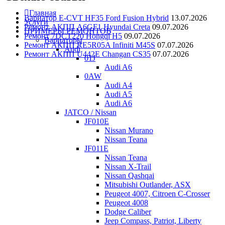
Главная
Вариатор E-CVT HF35 Ford Fusion Hybrid
13.07.2026
Услуги
Ремонт АКПП A6GF1 Hyundai Creta
09.07.2026
ПРИМЕРЫ РЕМОНТОВ
Ремонт 7DCT220 Hongqi H5
09.07.2026
Вариаторы
Ремонт АКПП RE5R05A Infiniti M45S
07.07.2026
Audi
Ремонт АКПП U442E Changan CS35
07.07.2026
01J
Audi A6
0AW
Audi A4
Audi A5
Audi A6
JATCO / Nissan
JF010E
Nissan Murano
Nissan Teana
JF011E
Nissan Teana
Nissan X-Trail
Nissan Qashqai
Mitsubishi Outlander, ASX
Peugeot 4007, Citroen C-Crosser
Peugeot 4008
Dodge Caliber
Jeep Compass, Patriot, Liberty