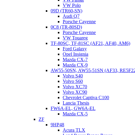
VW Polo
09D (TR60-SN)
Audi Q7
Porsche Cayenne
0C8 (TR-80SD)
Porsche Cayenne
VW Touareg
TF-80SC, TF-81SC (AF21, AF40, AM6)
Ford Galaxy
Opel Insignia
Mazda CX-7
Mazda CX-9
AW55-50SN, AW55-51SN (AF33, RE5F2
Volvo S40
Volvo S60
Volvo XC70
Volvo XC90
Chevrolet Captiva C100
Lancia Thesis
FW6A-EL, GW6A-EL
Mazda CX-5
ZF
9HP48
Acura TLX