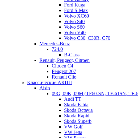
Ford Kuga
Ford S-Max
Volvo XC60
Volvo S40
Volvo S60
Volvo V40
Volvo C30, C30R, C70
Mercedes-Benz
724.0
B-Class
Renault, Peugeot, Citroen
Citroen C4
Peugeot 207
Renault Clio
Классические АКПП
Aisin
09G, 09K, 09M (TF60-SN, TF-61SN, TF-
Audi TT
Skoda Fabia
Skoda Octavia
Skoda Rapid
Skoda Superb
VW Golf
VW Jetta
VW Passat